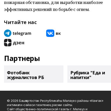
пожарная обстановка, для выработки наиболее
эффективных решений по борьбе с огнем.
Читайте нас
Партнеры
Фотобанк
Рубрика "Еда и
журналистов РБ
напитки"
© 2026 Башҡортостан Республикаһы Мәләүез районы «Көнгәк»
ижтимағи-сәйәси гәзитенең рәсми сайты.
Сайт общественно-политической газеты г. Мелеуз и