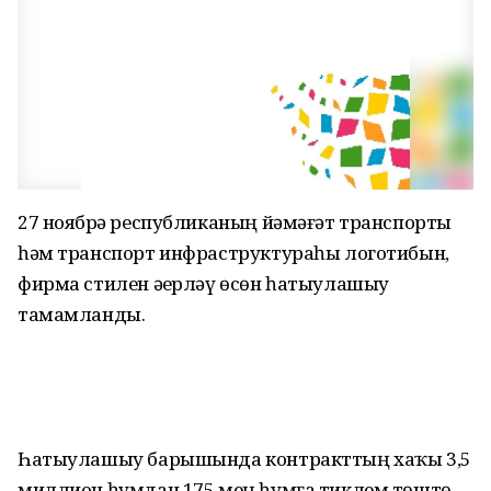
27 ноябрҙә республиканың йәмәғәт транспорты
һәм транспорт инфраструктураһы логотибын,
фирма стилен әҙерләү өсөн һатыулашыу
тамамланды.
Һатыулашыу барышында контракттың хаҡы 3,5
миллион һумдан 175 мең һумға тиклем төштө,