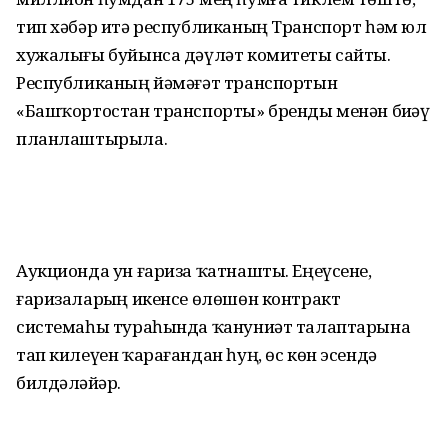
тип хәбәр итә республиканың Транспорт һәм юл
хужалығы буйынса дәүләт комитеты сайты.
Республиканың йәмәғәт транспортын
«Башҡортостан транспорты» бренды менән биҙәү
планлаштырыла.
Аукционда ун ғариза ҡатнашты. Еңеүсене,
ғаризаларҙың икенсе өлөшөн контракт
системаһы тураһында ҡануниәт талаптарына
тап килеүен ҡарағандан һуң, өс көн эсендә
билдәләйҙәр.