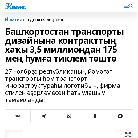
Көнгәк
Йәмғиәт
1 ДЕКАБРЯ 2019, 09:10
Башҡортостан транспорты
дизайнына контракттың
хаҡы 3,5 миллиондан 175
мең һумға тиклем төштө
27 ноябрҙә республиканың йәмәғәт
транспорты һәм транспорт
инфраструктураһы логотибын, фирма
стилен әҙерләү өсөн һатыулашыу
тамамланды.