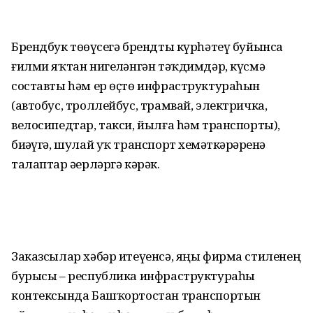
Брендбук төҙөүсегә брендты күрһәтеү буйынса
ғилми яҡтан нигеҙләнгән тәҡдимдәр, күсмә
составты һәм ер өҫтө инфраструктураһын
(автобус, троллейбус, трамвай, электричка,
велосипедтар, такси, йылға һәм транспорты),
биҙәүгә, шулай уҡ транспорт хеҙмәткәрҙәренә
талаптар әҙерләргә кәрәк.
Заказсылар хәбәр итеүенсә, яңы фирма стиленең
бурысы – республика инфраструктураһы
контексында Башҡортостан транспортын