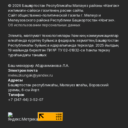
© 2026 Башҡортостан Республикаһы Мәләүез районы «Көнгәк»
ижтимағи-сәйәси гәзитенең рәсми сайты.
Сайт общественно-политической газеты г. Мелеуз и
Мелеузовского района Республики Башкортостан «Конгэк».
Об использовании персональных данных
Элемтә, мәғлүмәт технологиялары һәм киң коммуникациялар
өлкәһендә күҙәтеү буйынса федераль хеҙмәттең Башҡортостан
Республикаһы буйынса идаралығында теркәлде. 2025 йылдың
19 майында бирелгән ПИ № ТУ 02-01832-се һанлы теркәү
тураһындағы таныҡлыҡ.
Баш мөхәррир Абдрахманова Л.А.
Электрон почта
meleuzkungak@yandex.ru
Адресы
Башҡортостан республикаһы, Мәләүез ҡалаһы, Воровский
урамы, 6-сы йорт.
Телефон
+7 (347-64) 3-52-07