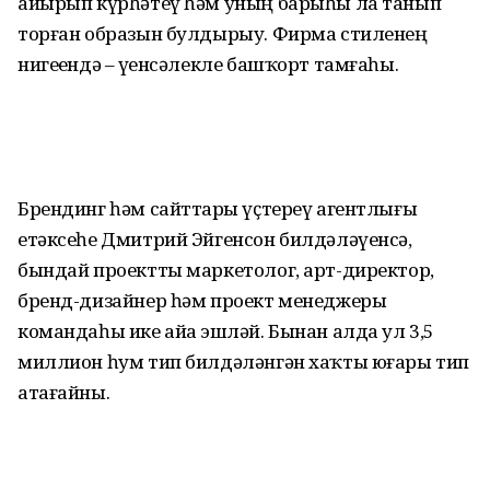
айырып күрһәтеү һәм уның барыһы ла танып
торған образын булдырыу. Фирма стиленең
нигеҙендә – үҙенсәлекле башҡорт тамғаһы.
Брендинг һәм сайттарҙы үҫтереү агентлығы
етәксеһе Дмитрий Эйгенсон билдәләүенсә,
бындай проектты маркетолог, арт-директор,
бренд-дизайнер һәм проект менеджеры
командаһы ике айҙа эшләй. Бынан алда ул 3,5
миллион һум тип билдәләнгән хаҡты юғары тип
атағайны.