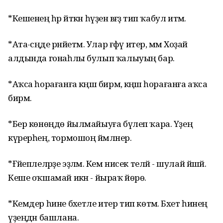
*Кешенең һәр әйткән һүҙен вәғәҙә тип ҡабул итмә.
*Ата-әсәңде рәнйетмә. Улар ғәфү итер, әммә Хоҙай
алдында гонаһлы булып ҡалыуың бар.
*Аҡса һорағанға кәңәш бирмә, кәңәш һорағанға аҡса
бирмә.
*Бер көнөңдө йылмайыуға бүлеп ҡара. Үҙең
күрерһең, тормошоң йәмләнер.
*Ғәйеплеләрҙе эҙләмә. Кем нисек теләй - шулай йәшәй.
Кеше оҡшамай икән - йыраҡ йөрө.
*Кемдер һине бәхетле итер тип көтмә. Бәхет һинең
үҙеңдән башлана.