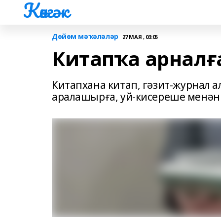
Көнгәк
Дөйөм мәҡәләләр
27 МАЯ , 03:05
Китапҡа арналғ
Китапхана китап, гәзит-журнал а
аралашырға, уй-кисереше менән 