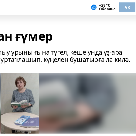
+28 °С
VK
Облачно
ан ғүмер
лыу урыны ғына түгел, кеше унда үҙ-ара
уртаҡлашып, күңелен бушатырға ла килә.