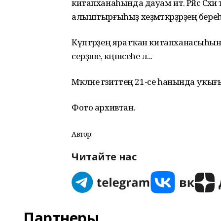
китапханаһында дауам итә. Рәйсә Сәх
алыштырғыһыҙ хеҙмәткәрҙәрҙең береһ
Күптәрҙең яратҡан китапханасыһына
серҙәше, кәңәшсеһе лә...
Мәҡәләне гәзиттең 21-се һанында уҡығ
Фото архивтан.
Автор:
Читайте нас
Партнеры