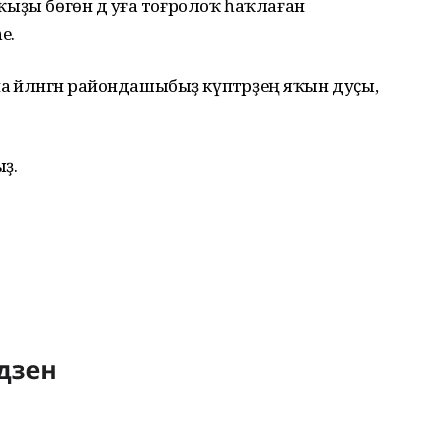
и ҡыҙы бөгөн дә уға тоғролоҡ һаҡлаған
е.
 әйләнгән райондашыбыҙ күптәрҙең яҡын дуҫы,
ыҙ.