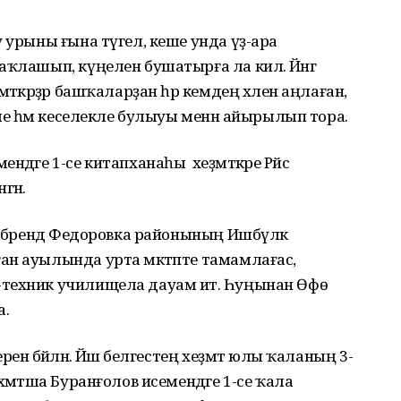
 урыны ғына түгел, кеше унда үҙ-ара
ҡлашып, күңелен бушатырға ла килә. Йәнгә
әткәрҙәр башҡаларҙан һәр кемдең хәлен аңлаған,
кле һәм кеселекле булыуы менән айырылып тора.
дәге 1-се китапханаһы хеҙмәткәре Рәйсә
гән.
нтябрендә Федоровка районының Ишбүләк
ан ауылында урта мәктәпте тамамлағас,
техник училищела дауам итә. Һуңынан Өфө
а.
нә бәйләнә. Йәш белгестең хеҙмәт юлы ҡаланың 3-
әмәтша Буранғолов исемендәге 1-се ҡала