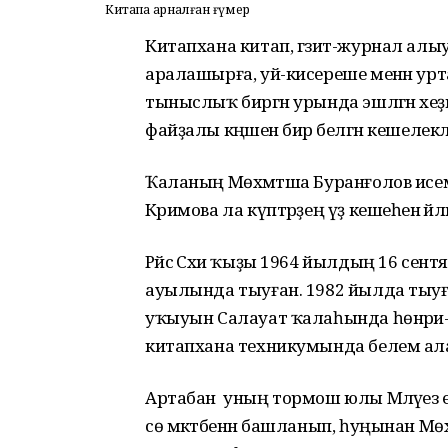
Китапҡа арналған ғүмер
Китапхана китап, гәзит-журнал алыу
аралашырға, уй-кисереше менән урта
тыныслыҡ биргән урында эшләгән хеҙм
файҙалы кәңәшен бирә белгән кешеле
Ҡаланың Мөхәмәтша Буранғолов исемен
Кәримова ла күптәрҙең үҙ кешеһенә әйлән
Рәйсә Сәхи ҡыҙы 1964 йылдың 16 се
ауылында тыуған. 1982 йылда тыуғ
уҡыуын Салауат ҡалаһында һөнәри-
китапхана техникумында белем ал
Артабан уның тормош юлы Мәләүез ере
сө мәктәбенән башланып, һуңынан Мөх