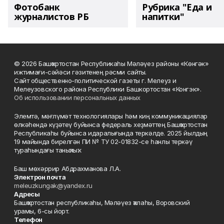
Фотобанк
Рубрика "Еда и
журналистов РБ
напитки"
© 2026 Башҡортостан Республикаһы Мәләүез районы «Көнгәк»
ижтимағи-сәйәси гәзитенең рәсми сайты.
Сайт общественно-политической газеты г. Мелеуз и
Мелеузовского района Республики Башкортостан «Конгэк».
Об использовании персональных данных
Элемтә, мәғлүмәт технологиялары һәм киң коммуникациялар
өлкәһендә күҙәтеү буйынса федераль хеҙмәттең Башҡортостан
Республикаһы буйынса идаралығында теркәлде. 2025 йылдың
19 майында бирелгән ПИ № ТУ 02-01832-се һанлы теркәү
тураһындағы таныҡлыҡ.
Баш мөхәррир Абдрахманова Л.А.
Электрон почта
meleuzkungak@yandex.ru
Адресы
Башҡортостан республикаһы, Мәләүез ҡалаһы, Воровский
урамы, 6-сы йорт.
Телефон