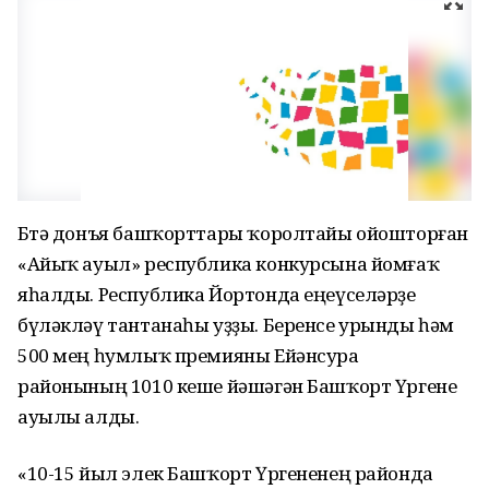
Бөтә донъя башҡорттары ҡоролтайы ойошторған
«Айыҡ ауыл» республика конкурсына йомғаҡ
яһалды. Республика Йортонда еңеүселәрҙе
бүләкләү тантанаһы уҙҙы. Беренсе урынды һәм
500 мең һумлыҡ премияны Ейәнсура
районының 1010 кеше йәшәгән Башҡорт Үргене
ауылы алды.
«10-15 йыл элек Башҡорт Үргененең районда