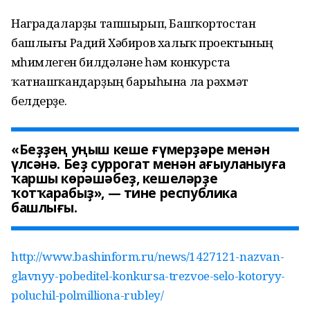
Наградаларҙы тапшырып, Башҡортостан
башлығы Радий Хәбиров халыҡ проектының
мөһимлеген билдәләне һәм конкурста
ҡатнашҡандарҙың барыһына ла рәхмәт
белдерҙе.
«Беҙҙең уңыш кеше ғүмерҙәре менән
үлсәнә. Беҙ суррогат менән ағыуланыуға
ҡаршы көрәшәбеҙ, кешеләрҙе
ҡотҡарабыҙ», — тине республика
башлығы.
http://www.bashinform.ru/news/1427121-nazvan-
glavnyy-pobeditel-konkursa-trezvoe-selo-kotoryy-
poluchil-polmilliona-rubley/