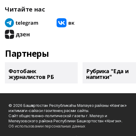
Читайте нас
Партнеры
Фотобанк
Рубрика "Еда и
журналистов РБ
напитки"
© 2026 Башҡортостан Республикаһы Мәләүез районы «Көнгәк»
ижтимағи-сәйәси гәзитенең рәсми сайты.
Сайт общественно-политической газеты г. Мелеуз и
Мелеузовского района Республики Башкортостан «Конгэк».
Об использовании персональных данных