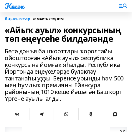
Көнгәк
Яңылыҡтар
20 МАРТА 2020, 05:55
«Айыҡ ауыл» конкурсының
төп еңеүсеһе билдәләнде
Бөтә донъя башҡорттары ҡоролтайы
ойошторған «Айыҡ ауыл» республика
конкурсына йомғаҡ яһалды. Республика
Йортонда еңеүселәрҙе бүләкләү
тантанаһы уҙҙы. Беренсе урынды һәм 500
мең һумлыҡ премияны Ейәнсура
районының 1010 кеше йәшәгән Башҡорт
Үргене ауылы алды.