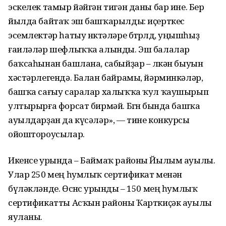
эскелек тамыр йәйгән тигән даны бар ине. Бер
йылда байтаҡ эш башҡарылды: иҫерткес
эсемлектәр һатыу нөктәләре бөтөрөлдө, уңышһыҙ
ғаиләләр шефлыҡҡа алынды. Эш балалар
баҡсаһынан башлана, сабыйҙар – өлкән быуын
хәстәрлегендә. Балан байрамы, йәрминкәләр,
башҡа сағыу саралар халыҡҡа ҡул ҡаушырып
ултырырға форсат бирмәй. Бөгөн бында башҡа
ауылдарҙан да күсәләр», — тине конкурсы
ойоштороусылар.
Икенсе урында – Баймаҡ районы Йылым ауылы.
Улар 250 мең һумлыҡ сертификат менән
бүләкләнде. Өсөнсө урынды – 150 мең һумлыҡ
сертификатты Асҡын районы Ҡарткиҫәк ауылы
яуланы.