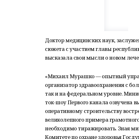
Доктор медицинских наук, заслуже
сюжета с участием главы республик
высказала свои мысли о новом леч
«Михаил Мурашко — опытный упра
организатор здравоохранения с бо
так и на федеральном уровне. Мини
ток-шоу Первого канала озвучена в
оперативному строительству востр
великолепного примера грамотного
необходимо тиражировать. Зная мин
Комитете по охране здоровья Госдум