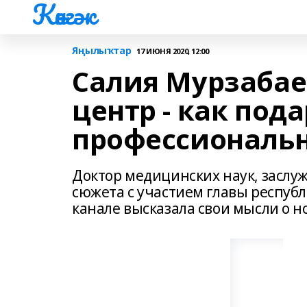
Көнгәк
Яңылыҡтар
17 ИЮНЯ 2020, 12:00
Салия Мурзаба
центр - как пода
профессиональн
Доктор медицинских наук, заслу
сюжета с участием главы республ
канале высказала свои мысли о 