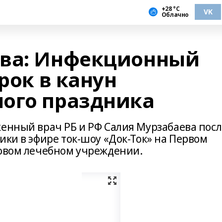
+28 °С
VK
Облачно
ева: Инфекционный
рок в канун
ого праздника
женный врач РБ и РФ Салия Мурзабаева посл
ики в эфире ток-шоу «Док-Ток» на Первом
новом лечебном учреждении.