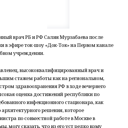
нный врач РБ и РФ Салия Мурзабаева после
и в эфире ток-шоу «Док-Ток» на Первом канале
ебном учреждении.
вленец, высококвалифицированный врач и
льшим стажем работы как на региональном,
стром здравоохранения РФ в ходе вечернего
ысокая оценка достижений республики по
ебованного инфекционного стационара, как
 архитектурного решения, которое
истра по совместной работе в Москве в
ы, могу сказать, что из его уст редко кому