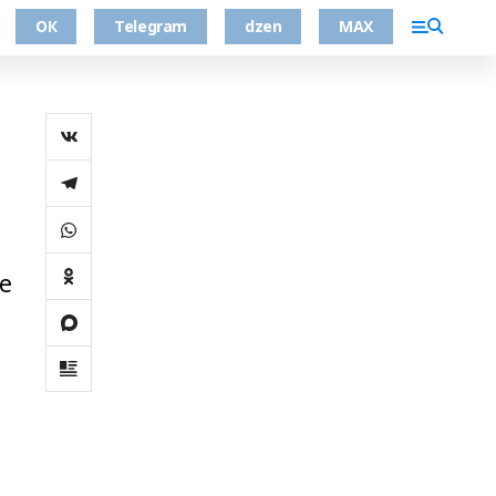
ОК
Telegram
dzen
MAX
е