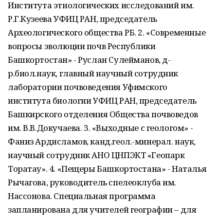
Института этнологических исследований им.
Р.Г.Кузеева УФИЦ РАН, председатель
Археологического общества РБ. 2. «Современные
вопросы эволюции почв Республики
Башкортостан» - Руслан Сулейманов, д-
р.биол.наук, главный научный сотрудник
лаборатории почвоведения Уфимского
института биологии УФИЦ РАН, председатель
Башкирского отделения Общества почвоведов
им. В.В.Докучаева. 3. «Выходные с геологом» -
Фаниз Ардисламов, канд.геол.-минерал. наук,
научный сотрудник АНО ЦНПЭКТ «Геопарк
Торатау». 4. «Пещеры Башкортостана» - Наталья
Рычагова, руководитель спелеоклуба им.
Нассонова. Специальная программа
запланирована для учителей географии – для