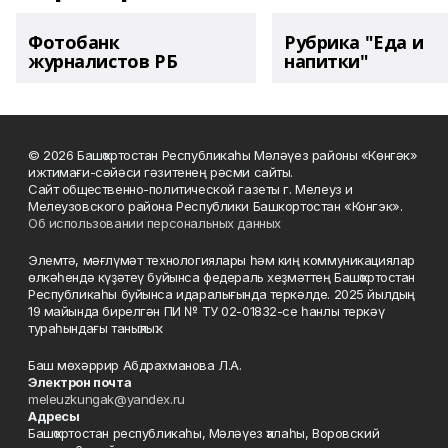
Фотобанк
Рубрика "Еда и
журналистов РБ
напитки"
© 2026 Башҡортостан Республикаһы Мәләүез районы «Көнгәк»
ижтимағи-сәйәси гәзитенең рәсми сайты.
Сайт общественно-политической газеты г. Мелеуз и
Мелеузовского района Республики Башкортостан «Конгэк».
Об использовании персональных данных
Элемтә, мәғлүмәт технологиялары һәм киң коммуникациялар
өлкәһендә күҙәтеү буйынса федераль хеҙмәттең Башҡортостан
Республикаһы буйынса идаралығында теркәлде. 2025 йылдың
19 майында бирелгән ПИ № ТУ 02-01832-се һанлы теркәү
тураһындағы таныҡлыҡ.
Баш мөхәррир Абдрахманова Л.А.
Электрон почта
meleuzkungak@yandex.ru
Адресы
Башҡортостан республикаһы, Мәләүез ҡалаһы, Воровский