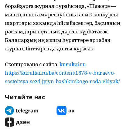
борайҙарға журнал тураһында, «Шәжәрә —
минең анкетам» республика асыҡ конкурсы
шарттары хаҡында һөйләйәсәктәр, баҫманың
рәссамдары оҫталыҡ дәресе күрһәтәсәк.
Балаларҙың иң яҡшы һүрәттәре артабан
журнал биттәрендә донъя күрәсәк.
Скопировано с сайта:
kurultai.ru
https://kurultai.ru/ba/content/1878-v-buraevo-
sostoitsya-sezd-jyjyn-bashkirskogo-roda-eldyak/
Читайте нас