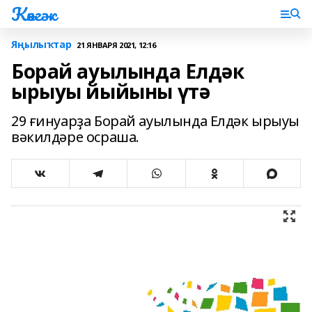
Көнгәк
Яңылыҡтар
21 ЯНВАРЯ 2021, 12:16
Борай ауылында Елдәк
ырыуы йыйыны үтә
29 ғинуарҙа Борай ауылында Елдәк ырыуы
вәкилдәре осраша.