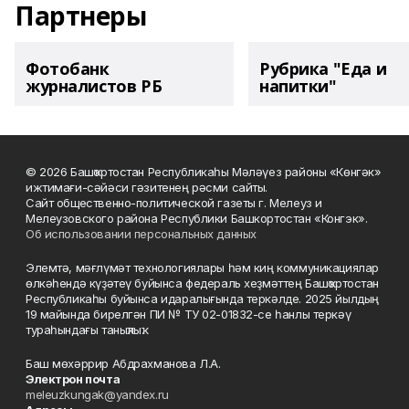
Партнеры
Фотобанк
Рубрика "Еда и
журналистов РБ
напитки"
© 2026 Башҡортостан Республикаһы Мәләүез районы «Көнгәк»
ижтимағи-сәйәси гәзитенең рәсми сайты.
Сайт общественно-политической газеты г. Мелеуз и
Мелеузовского района Республики Башкортостан «Конгэк».
Об использовании персональных данных
Элемтә, мәғлүмәт технологиялары һәм киң коммуникациялар
өлкәһендә күҙәтеү буйынса федераль хеҙмәттең Башҡортостан
Республикаһы буйынса идаралығында теркәлде. 2025 йылдың
19 майында бирелгән ПИ № ТУ 02-01832-се һанлы теркәү
тураһындағы таныҡлыҡ.
Баш мөхәррир Абдрахманова Л.А.
Электрон почта
meleuzkungak@yandex.ru