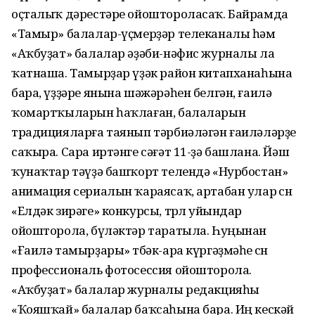
оҫталыҡ дәрестәре ойоштороласаҡ. Байрамда
«Тамыр» балалар-үҫмерҙәр телеканалы һәм
«Аҡбуҙат» балалар әҙәби-нәфис журналы ла
ҡатнаша. Тамырҙар үҙәк район китапханаһына
бара, үҙҙәре янына шәжәрәһен белгән, ғаилә
ҡомартҡыларын һаҡлаған, балаларын
традицияларға таянып тәрбиәләгән ғаиләләрҙе
саҡыра. Сара иртәнге сәғәт 11-ҙә башлана. Йәш
ҡунаҡтар тәүҙә башҡорт телендә «Нурбостан»
анимация сериалын ҡараясаҡ, артабан улар өсөн
«Елдәк зирәге» конкурсы, төрлө уйындар
ойошторола, бүләктәр таратыла. Һуңынан
«Ғаилә тамырҙары» төбәк-ара күргәҙмәһе өсөн
профессиональ фотосессия ойошторола.
«Аҡбуҙат» балалар журналы редакцияһы
«Ҡояшҡай» балалар баҡсаһына бара. Иң кескәй