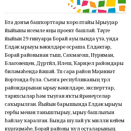
Бөтә донъя башҡорттары ҡоролтайы Ырыуҙар
йыйыны исемле яңы проект башлай. Тәүге
йыйын 29 ғинуарҙа Борай ауылында үтә, унда
Елдәк ырыуы вәкилдәре осраша. Елдәктәр,
Борай районынан тыш, Саҡмағош, Нуриман,
Благовещен, Дүртөйлө, Илеш, Ҡариҙел райондары
биләмәһендә йәшәй. Төп сара район Мәҙәниәт
йортонда була. Съезға республиканың төрлө
райондарынан ырыу вәкилдәре, эксперттар,
тарихсылар һәм тыуған яҡты өйрәнеүселәр
саҡырылған. Йыйын барышында Елдәк ырыуы
гербы менән таныштырыу, ырыу башлығын
һайлау ҡаралған. Бында шулай уҡ милли кейем
күргәҙмәһе, Борай районы ҡул оҫталарының