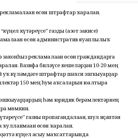
рекламалаған өсөн штрафтар ҡаралған.
күңел күтәреүсе” газды (азот закисе)
ламалаған өсөн административ яуаплылыҡ
ә законһыз рекламалаған өсөн граждандарга
аралған. Вазифа биләүсе кешеләрҙән 10-20 мең
й уҡ күләмдәге штрафтар шәхси эшҡыуарҙар
лектәр 150 мең һум аҡсаларын юғалтырға
и эшкыуарҙарҙың һәм юридик берәмлектәрнең
рға мөмкин.
үтәреүсе” газны пропагандалаған, шул иҫәптән
 ҡулланмаған өсөн ҡаралған.
ғәҙәттә күңел асыу маҡсаттарында