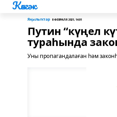
Көнгәк
Яңылыҡтар
8 ФЕВРАЛЯ 2021, 14:01
Путин “күңел кү
тураһында зако
Уны пропагандалаған һәм законһ