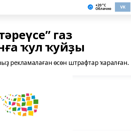
+20 °С
VK
Облачно
тәреүсе” газ
нға ҡул ҡуйҙы
ыҙ рекламалаған өсөн штрафтар ҡаралған.