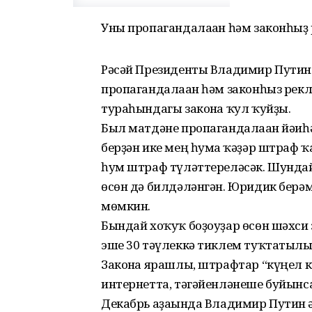
Уны пропагандалаған һәм законһыҙ 
Рәсәй Президенты Владимир Путин “
пропагандалаған һәм законһыз рек
тураһындагы законға ҡул ҡуйҙы.
Был матдәне пропагандалаған йәиһ
берҙән ике мең һумға ҡәҙәр штраф ҡ
һум штраф түләттереләсәк. Шунда
өсөн дә билдәләнгән. Юридик берәм
мөмкин.
Бындай хоҡуҡ боҙоуҙар өсөн шәхс
эше 30 тәүлеккә тиклем туҡтатылы
Законға ярашлы, штрафтар “күңел к
интернетта, тәгәйенләнеше буйынса
Декабрь аҙағында Владимир Путин 