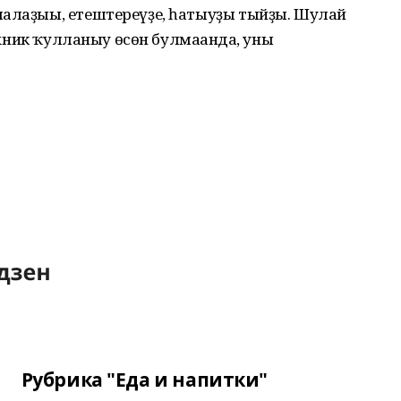
малаҙыы, етештереүҙе, һатыуҙы тыйҙы. Шулай
техник ҡулланыу өсөн булмағанда, уны
Рубрика "Еда и напитки"