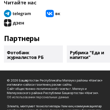
Читайте нас
Партнеры
Фотобанк
Рубрика "Еда и
журналистов РБ
напитки"
© 2026 Башҡортостан Республикаһы Мәләүез районы «Көнгәк»
ижтимағи-сәйәси гәзитенең рәсми сайты.
Сайт общественно-политической газеты г. Мелеуз и
Мелеузовского района Республики Башкортостан «Конгэк».
Об использовании персональных данных
Элемтә, мәғлүмәт технологиялары һәм киң коммуникациялар