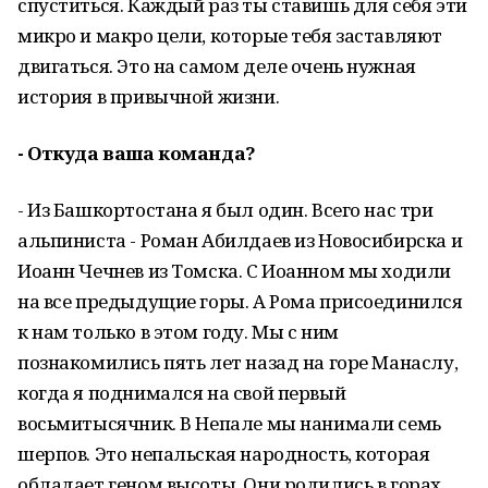
спуститься. Каждый раз ты ставишь для себя эти
микро и макро цели, которые тебя заставляют
двигаться. Это на самом деле очень нужная
история в привычной жизни.
- Откуда ваша команда?
- Из Башкортостана я был один. Всего нас три
альпиниста - Роман Абилдаев из Новосибирска и
Иоанн Чечнев из Томска. С Иоанном мы ходили
на все предыдущие горы. А Рома присоединился
к нам только в этом году. Мы с ним
познакомились пять лет назад на горе Манаслу,
когда я поднимался на свой первый
восьмитысячник. В Непале мы нанимали семь
шерпов. Это непальская народность, которая
обладает геном высоты. Они родились в горах,