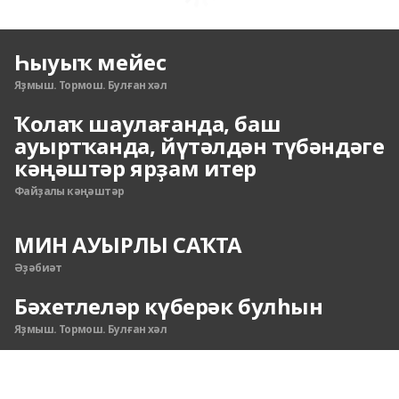
Һыуыҡ мейес
Яҙмыш. Тормош. Булған хәл
Ҡолаҡ шаулағанда, баш
ауыртҡанда, йүтәлдән түбәндәге
кәңәштәр ярҙам итер
Файҙалы кәңәштәр
МИН АУЫРЛЫ САҠТА
Әҙәбиәт
Бәхетлеләр күберәк булһын
Яҙмыш. Тормош. Булған хәл