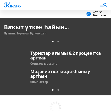
Көнгәк
+20 °С
Болотло
Ваҡыт үткән һайын...
Яҙмыш. Тормош. Булған хәл
Туристар ағымы 8,2 процентҡа
артҡан
Социаль мәсьәлә
Мәҙәниәткә ҡыҙыҡһыныу
артһын
Яңылыҡтар