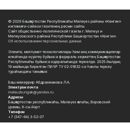
© 2026 Башҡортостан Республикаһы Мәләүез районы «Көнгәк»
ижтимағи-сәйәси гәзитенең рәсми сайты.
Сайт общественно-политической газеты г. Мелеуз и
Мелеузовского района Республики Башкортостан «Конгэк».
Об использовании персональных данных
Элемтә, мәғлүмәт технологиялары һәм киң коммуникациялар
өлкәһендә күҙәтеү буйынса федераль хеҙмәттең Башҡортостан
Республикаһы буйынса идаралығында теркәлде. 2025 йылдың
19 майында бирелгән ПИ № ТУ 02-01832-се һанлы теркәү
тураһындағы таныҡлыҡ.
Баш мөхәррир Абдрахманова Л.А.
Электрон почта
meleuzkungak@yandex.ru
Адресы
Башҡортостан республикаһы, Мәләүез ҡалаһы, Воровский
урамы, 6-сы йорт.
Телефон
+7 (347-64) 3-52-07