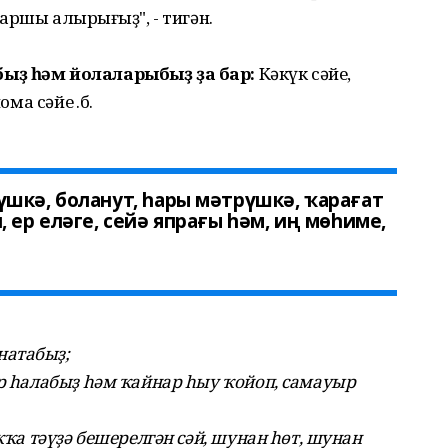
аршы алырһығыҙ", - тигән.
быҙ һәм йолаларыбыҙ ҙа бар:
Кәкүк сәйе,
ма сәйе һ.б.
шкә, боланут, һары мәтрүшкә, ҡарағат
 ер еләге, сейә япрағы һәм, иң мөһиме,
натабыҙ;
әр һалабыҙ һәм ҡайнар һыу ҡойоп, самауыр
ҡҡа тәүҙә бешерелгән сәй, шунан һөт, шунан