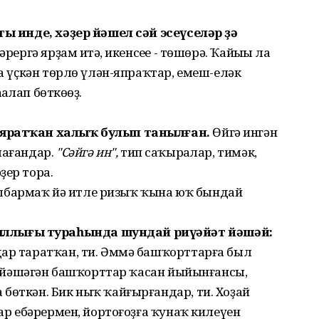
ты инде, хәҙер йәшел сәй эсеүселәр ҙә
рергә ярҙам итһә, икенсеһе - төшөрә. Ҡайһыһы ла
та үҫкән төрлө үлән-япраҡтар, емеш-еләк
алап бөткөһөҙ.
 яратҡан халыҡ булып танылған.
Өйгә ингән
мағандар.
"Сәйгә ин",
тип саҡырһалар, тимәк,
ҙер тора.
ишбармаҡ йә итле ризыҡ ҡына юҡ бындай
ллығы тураһында шундай риүәйәт йәшәй:
дар таратҡан, ти. Әммә башҡорттарға был
да йәшәгән башҡорттар ҡасан йыйынғансы,
бөткән. Бик ныҡ ҡайғырғандар, ти. Хоҙай
тар ебәрермен, йортоғоҙға ҡунаҡ килеүен