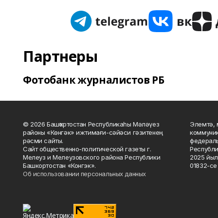
Партнеры
Фотобанк журналистов РБ
© 2026 Башҡортостан Республикаһы Мәләүез
Элемтә, 
районы «Көнгәк» ижтимағи-сәйәси гәзитенең
коммуник
рәсми сайты.
федераль
Сайт общественно-политической газеты г.
Республи
Мелеуз и Мелеузовского района Республики
2025 йыл
Башкортостан «Конгэк».
01832-се 
Об использовании персональных данных