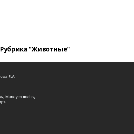
Рубрика "Животные"
ова Л.А.
ы, Мәләүез ҡалаһы,
рт.