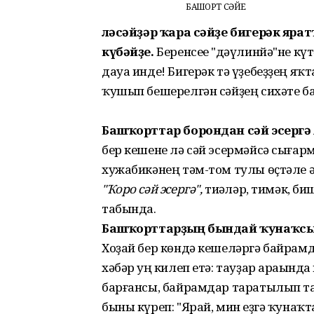
БАШҠОРТ СӘЙЕ
Өләсәйҙәр ҡара сәйҙе бигерәк ярат
күбәйҙе.
Беренсеһе "дәүлинйә"не күтә
дауа инде! Бигерәк тә үҙебеҙҙең яҡ
ҡушып бешерелгән сәйҙең сихәте баһ
Башҡорттар борондан сәй эсергә
бер кешене лә сәй эсермәйсә сығар
хужабикәнең тәм-том тулы өҫтәле ә
"Ҡоро сәй эсергә",
тиһәләр, тимәк, б
табында.
Башҡорттарҙың бындай ҡунаҡсы
Хоҙай бер көндә кешеләргә байрам
хәбәр һуң килеп етә: тауҙар араһын
барғансы, байрамдар таратылып та 
быны күреп: "Ярай, мин һеҙгә ҡунаҡ