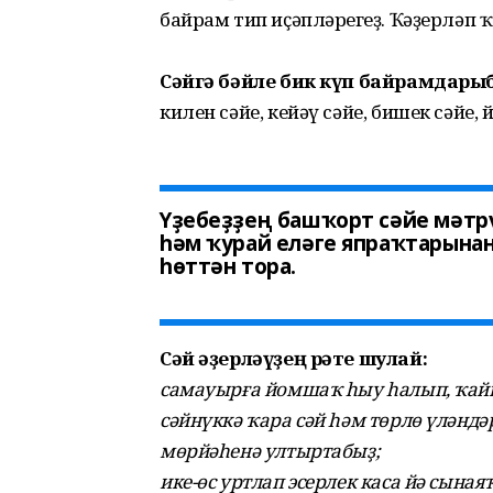
байрам тип иҫәпләрһегеҙ. Ҡәҙерләп ҡ
Сәйгә бәйле бик күп байрамдары
килен сәйе, кейәү сәйе, бишек сәйе, йо
Үҙебеҙҙең башҡорт сәйе мәтрү
һәм ҡурай еләге япраҡтарынан,
һөттән тора.
Сәй әҙерләүҙең рәте шулай:
самауырға йомшаҡ һыу һалып, ҡай
сәйнүккә ҡара сәй һәм төрлө үләнд
мөрйәһенә ултыртабыҙ;
ике-өс уртлап эсерлек каса йә сыная