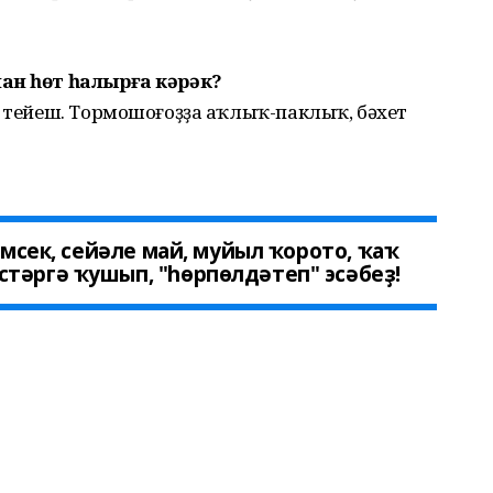
нан һөт һалырға кәрәк?
ә тейеш. Тормошоғоҙҙа аҡлыҡ-паклыҡ, бәхет
емсек, сейәле май, муйыл ҡорото, ҡаҡ
тәргә ҡушып, "һөрпөлдәтеп" эсәбеҙ!