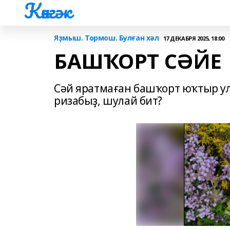
Көнгәк
Яҙмыш. Тормош. Булған хәл
17 ДЕКАБРЯ 2025, 18:00
БАШҠОРТ СӘЙЕ
Сәй яратмаған башҡорт юҡтыр ул
ризабыҙ, шулай бит?