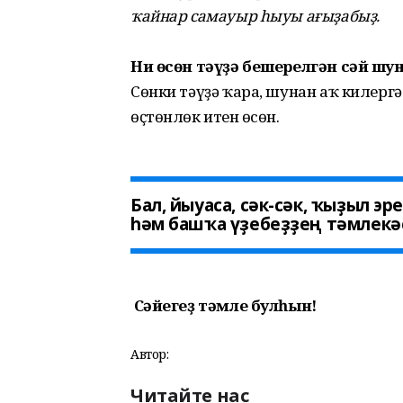
ҡайнар самауыр һыуы ағыҙабыҙ.
Ни өсөн тәүҙә бешерелгән сәй шу
Сөнки тәүҙә ҡара, шунан аҡ килерг
өҫтөнлөк итһен өсөн.
Бал, йыуаса, сәк-сәк, ҡыҙыл эр
һәм башҡа үҙебеҙҙең тәмлекәс
Сәйегеҙ тәмле булһын!
Автор:
Читайте нас