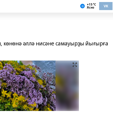
+15 °С
VK
Ясно
, көнөнә әллә нисәне самауырҙы йығырға