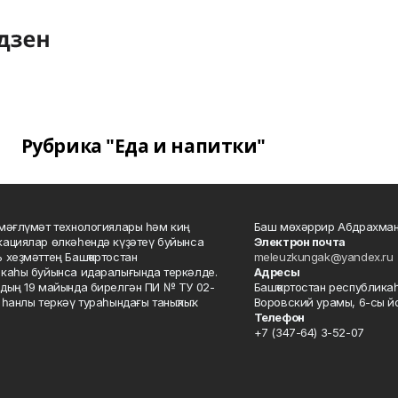
Рубрика "Еда и напитки"
мәғлүмәт технологиялары һәм киң
Баш мөхәррир Абдрахман
ациялар өлкәһендә күҙәтеү буйынса
Электрон почта
 хеҙмәттең Башҡортостан
meleuzkungak@yandex.ru
каһы буйынса идаралығында теркәлде.
Адресы
дың 19 майында бирелгән ПИ № ТУ 02-
Башҡортостан республикаһ
һанлы теркәү тураһындағы таныҡлыҡ.
Воровский урамы, 6-сы йо
Телефон
+7 (347-64) 3-52-07