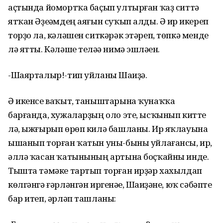
аҫтында йомортҡа баҫып ултырған ҡаҙ ситтә
ятҡан Әҙеһәмдең аяғын суҡып алды. Ә ир һикереп
торҙо ла, кәләшен ситкәрәк этәреп, төпкә менде
лә ятты. Кәләше теләһә нимә эшләһен.
-Шаярталыр!-тип уйланы Шаһиҙә.
Ә икенсе ваҡыт, таныштарына ҡунаҡҡа
барғанда, хужаларҙың оло эте, ысҡынып китте
лә, ыжғырып өрөп килә башланы. Ир яҡлауына
ышанып торған ҡатын уны-быны уйлағансы, ир,
әллә ҡасан ҡатынының артына боҫҡайны инде.
Тышта тәмәке тартып торған ирҙәр хахылдап
көлгәнгә ғәрләнгән иргенәһе, Шаһиҙәне, юҡ сәбәпте
бар итеп, әрләп ташланы: