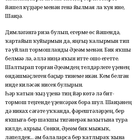
йәшел күҙҙәре менән генә йылмая ла ҡуя ине,
Шаһиҙә.
Димләгәнгә риза булып, егерме өс йәшендә,
ҡартайып ҡуйырмын да, яңғыҙ ҡалырмын тип
тә уйлап тормошланды Әҙеһәм менән. Бик яҡшы
белмәһә лә, әллә ниңә яҡын итте ошо егетте.
Шалтырап торған Әҙеһәмдең телдәрлеге үҙенең
өндәшмәҫлеген баҫыр тинеме икән. Кем белгән
инде киләсәк нисек булырын.
Һәр ҡатын-ҡыҙ үҙенә тиң йәр көтә лә бит-
тормош теҙгенде үҙенсәрәк бора шул. Шаһиҙәнең
дә никах сәғәте һуҡҡанда, фәрештәләрҙең, бер
яҡшыға-бер шаҡшы тигәнерәк ваҡытына тура
килде, ахрыһы. Сөнки, Әҙеһәм бик мыжыҡ,
ләпелдек... һәм балаларса бер ҡатлыраҡ ҡына