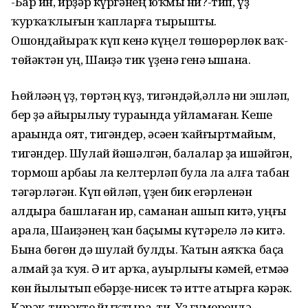
-Бар ин, ирҙәр күргәнең юҡмы ни?-тип, үҙ
ҡурҡаҡлығын ҡапларға тырышты.
Ошондайыраҡ күп кенә күңел төшөрөрлөк ваҡ-
төйәктән һуң, Шаһиҙә тик үҙенә генә ышана.
Һөйләһәң һүҙ, төртһәң күҙ, тигәндәй,әллә ни эшләп,
бер ҙә айырылыу тураһында уйламаған. Кеше
араһында оят, тигәндер, әсәһен ҡайғыртмайым,
тигәндер. Шулай йәшәлгән, балалар ҙа ишәйгән,
тормош арбаһы ла келтерләп булһа ла алға табан
тәгәрләгән. Күп һөйләп, үҙен бик егәрленән
һалдыра башлаған ир, саманан ашып китһә, һуңғы
арала, Шаһиҙәнең ҡан баҫымы күтәрелә лә китә.
Бына бөгөн дә шулай булды. Ҡатын аяҡҡа баҫа
алмай ҙа ҡуя. Ә ит һарҡа, ауырлығы кәмей, етмәһә
көн йылытып ебәрҙе-нисек тә итте һатырға кәрәк.
Кәрәк-тирәкте йыҡтыра, ти. Үҙ ғүмерендә