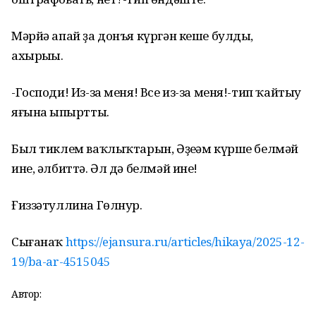
Мәрйә апай ҙа донъя күргән кеше булды,
ахырыһы.
-Господи! Из-за меня! Все из-за меня!-тип ҡайтыу
яғына һыпыртты.
Был тиклем ваҡлыҡтарын, Әҙеһәм күрше белмәй
ине, әлбиттә. Әл дә белмәй ине!
Ғиззәтуллина Гөлнур.
Сығанаҡ
https://ejansura.ru/articles/hikaya/2025-12-
19/ba-ar-4515045
Автор: