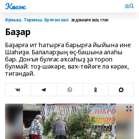
Көнгәк
Яҙмыш. Тормош. Булған хәл
28 ДЕКАБРЯ 2025, 17:00
Баҙар
Баҙарға ит һатырға барырға йыйына ине
Шаһиҙә. Балаларҙың өҫ-башына алаһы
бар. Донъя булғас аҡсаһыҙ ҙа тороп
булмай: тоҙ-шәкәре, ваҡ-төйәге лә кәрәк,
тигәндәй.