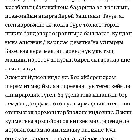
ҡасабаның бәләкәй гена баҙарына һөт-ҡатығын,
итен-майын һатырға йөрөй башланы. Тәүҙә, ат
егеп йөрөгәйне лә, юлда бүре-төлкөһө, төрлө
шикле бәндәләре осраштыра башлағас, ҡулдан
ғына алынған ,”ҡартлас девятка”ға ултырҙы.
Бәхетенә күрә, мәктәптәрендә үк уҡытып,
машина йөрөтөү хоҡуғын биреп сығаралар ине
заманында.
Электән йүнсел инде ул. Бер әйберен әрәм-
шәрәм итмәҫ, йылан тиреһенән тун тегеп кейһә лә
аптырарлыҡ түгел. Үҙ-үҙенә генә ышанған, бер
кемдән дә ярҙам көтөп ултырмаҫлыҡ итеп ошо
етешмәгән тормош тәрбиәләне инде уны. Ләкин,
күпме генә арып-йонсоп киткән мәлдәрендә лә
йөҙөнән һөйкөмлө йылмайыу китмәне. Күп
һөйләмәй, кәрәген генә әйтә, күберәк зөмрәт