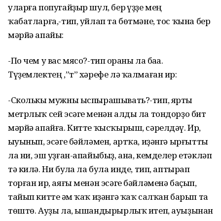
уларға попугайҙыр шул, бер һүҙҙе мең
ҡабатларға,-тип, уйлап та бөтмәне, тос ҡына бер
мәрйә апайы:
-По чем у вас мясо?-тип һораны ла баһа.
Түҙемлектең ,”т” хәрефе лә ҡалмаған ир:
-Сколькы мужны ыспырашывать?-тип, ярты
метрлыҡ сей эсәге менән алды ла тондорҙо бит
мәрйә апайға. Китте ҡысҡырыш, сәрелдәү. Ир,
һыуынып, эсәге бәйләмен, артҡа, иҙәнгә ырғытты
ла ни, эш уҙған-апайыбыҙ, ана, кемделер етәкләп
тә килә. Ни булһа ла була инде, тип, аптырап
торған ир, аяғы менән эсәге бәйләменә баҫып,
тайып китте һәм ҡаҡ иҙәнгә ҡаҡ салҡан барып та
төштө. Ауҙы ла, ышандырырлыҡ итеп, ауыҙынан