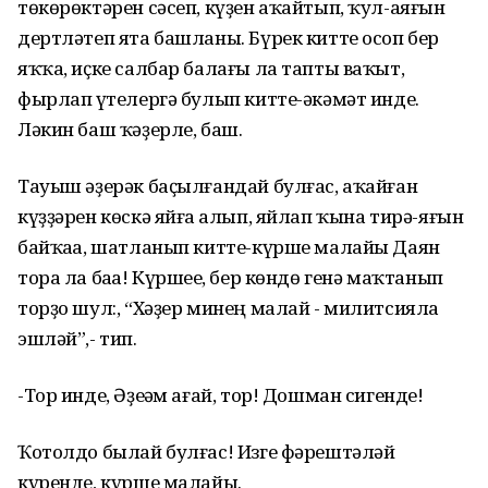
төкөрөктәрен сәсеп, күҙен аҡайтып, ҡул-аяғын
дертләтеп ята башланы. Бүрек китте осоп бер
яҡҡа, иҫке салбар балағы ла тапты ваҡыт,
фырлап һүтелергә булып китте-әкәмәт инде.
Ләкин баш ҡәҙерле, баш.
Тауыш әҙерәк баҫылғандай булғас, аҡайған
күҙҙәрен көскә яйға һалып, яйлап ҡына тирә-яғын
байҡаһа, шатланып китте-күрше малайы Даян
тора ла баһа! Күршеһе, бер көндө генә маҡтанып
торҙо шул:, “Хәҙер минең малай - милитсияла
эшләй”,- тип.
-Тор инде, Әҙеһәм ағай, тор! Дошман сигенде!
Ҡотолдо былай булғас! Изге фәрештәләй
күренде, күрше малайы.