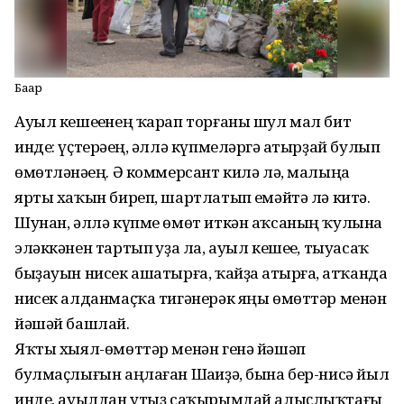
Баҙар
Ауыл кешеһенең ҡарап торғаны шул мал бит
инде: үҫтерәһең, әллә күпмеләргә һатырҙай булып
өмөтләнәһең. Ә коммерсант килә лә, малыңа
ярты хаҡын биреп, шартлатып һемәйтә лә китә.
Шунан, әллә күпме өмөт иткән аҡсаның ҡулына
эләккәнен тартып һуҙа ла, ауыл кешеһе, тыуасаҡ
быҙауын нисек ашатырға, ҡайҙа һатырға, һатҡанда
нисек алданмаҫҡа тигәнерәк яңы өмөттәр менән
йәшәй башлай.
Яҡты хыял-өмөттәр менән генә йәшәп
булмаҫлығын аңлаған Шаһиҙә, бына бер-нисә йыл
инде, ауылдан утыҙ саҡырымдай алыҫлыҡтағы