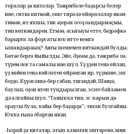
торалар ҙа китәләр. Тәжрибәле баҙарсы белер
ине, ситкә китмәй, ошо тирәлә өйөрөләләр икән-
тимәк, ит яҡшы, тик әҙерәк осһоҙландырмаҫмы,
тип көткәндәрен. Етмәһә, асығыуы етте, бәҙрәфкә
барырға ла форсаты юҡ-итте кемгә
ышандыраһың? Аяғы шешенеп киткәндәй булды.
Бөтәһе бергә йыйылды. Эйе, Әҙеһәм дә, тәжрибә лә,
түҙемлек тә самалы ине шул. Үҙ һүҙен генә һөйләп,
үҙ көйөн генә көйләтеп өйрәнгән ир, түҙмәне, эш
боҙҙо. Күрәсәккә-бер сәбәп, тигәндәй, Шаһиҙә,
баулап, оҙон итеп туңдырылған, эсәге бәйләмен
дә һалғайны шул. “Танһыҡҡа тип, эс-ҡарын да
һораусы була, ҡайһы бер баҙарҙа”,-тигән булғайны.
Юҡҡа ғына ебәргән икән.
-Һорай ҙа китәләр, һатып алмаған эштәренә, мин