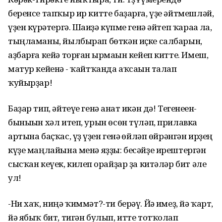
беренсе тапҡыр ир китте баҙарға, үҙе әйтмешләй,
үҙен күрһәтергә. Шаһиҙә күпме генә әйтеп ҡараһа ла,
тыңламаны, йылбырап бөткән иҫке салбарын,
аҙбарға кейә торған һырмаһын кейеп китте. Имеш,
матур кейенһә - ҡайтҡанда аҡсаһын талап
ҡуйырҙар!
Баҙар тип, әйтеүе генә анһат икән дә! Тегенеһен-
быныһын хәл итеп, урын өсөн түләп, прилавка
артына баҫҡас, үҙ һүҙен генә һөйләп өйрәнгән ирҙең
күҙе маңлайына менә яҙҙы: бесәйҙе ирештергән
сысҡан кеүек, килеп һорайҙар ҙа китәләр бит әле
ул!
-Ни хаҡ, ниңә ҡиммәт?-ти берәү. Йә һимеҙ, йә ҡарт,
йә ябыҡ бит, тигән булып, итте тотҡолап