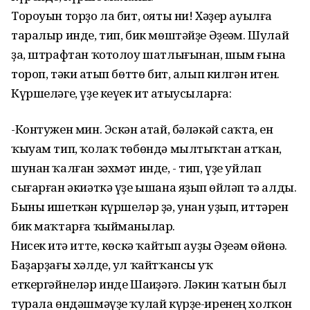
Тороуын торҙо ла бит, ояты ни! Хәҙер ауылға
таралыр инде, тип, бик мөштәйҙе Әҙеһәм. Шулай
ҙа, штрафтан ҡотолоу шатлығынан, шым ғына
тороп, тәки һатып бөттө бит, алып килгән итен.
Күршеләге, үҙе кеүек ит һатыусыларға:
-Контужен мин. Эскән атай, бәләкәй саҡта, ен
ҡыуам тип, ҡолаҡ төбөндә мылтыҡтан атҡан,
шунан ҡалған зәхмәт инде, - тип, үҙе уйлап
сығарған әкиәткә үҙе ышана яҙып һөйләп тә алды.
Быны ишеткән күршеләр ҙә, унан уҙып, иттәрен
бик маҡтарға ҡыйманылар.
Нисек итһә итте, көскә ҡайтып ауҙы Әҙеһәм өйөнә.
Баҙарҙағы хәлде, ул ҡайтҡансы уҡ
еткергәйнеләр инде Шаһиҙәгә. Ләкин ҡатын был
турала өндәшмәүҙе ҡулай күрҙе-иренең холҡон