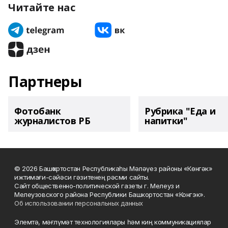
Читайте нас
Партнеры
Фотобанк
Рубрика "Еда и
журналистов РБ
напитки"
© 2026 Башҡортостан Республикаһы Мәләүез районы «Көнгәк»
ижтимағи-сәйәси гәзитенең рәсми сайты.
Сайт общественно-политической газеты г. Мелеуз и
Мелеузовского района Республики Башкортостан «Конгэк».
Об использовании персональных данных
Элемтә, мәғлүмәт технологиялары һәм киң коммуникациялар