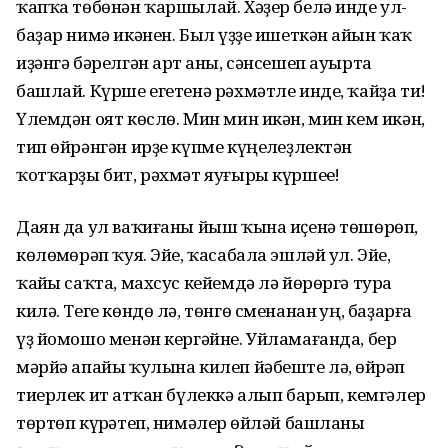
ҡапҡа төбөнән ҡаршылай. Хәҙер белә инде ул-
баҙар нимә икәнен. Был һүҙҙе ишеткән һайын ҡаҡ
иҙәнгә бәрелгән арт һаны, сәнсешеп ауырта
башлай. Күрше егетенә рәхмәтле инде, ҡайҙа ти!
Үлемдән оят көслө. Мин мин икән, мин кем икән,
тип өйрәнгән ирҙе күпме күңелһеҙлектән
ҡотҡарҙы бит, рәхмәт яуғыры күршеһе!
Даян да ул ваҡиғаны йыш ҡына иҫенә төшөрөп,
көлөмһөрәп ҡуя. Эйе, ҡасабала эшләй ул. Эйе,
ҡайһы саҡта, махсус кейемдә лә йөрөргә тура
килә. Теге көндө лә, төнгө сменанан һуң, баҙарға
үҙ йомошо менән кергәйне. Уйламағанда, бер
мәрйә апайы ҡулына килеп йәбеште лә, һөйрәп
тиерлек ит һатҡан бүлеккә алып барып, кемгәлер
төртөп күрһәтеп, нимәлер һөйләй башланы