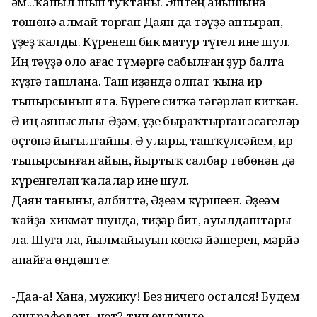
һәм...ҡапыл шып туҡтаны. Эштең айышына
төшөнә алмай торған Даян да тәүҙә аптырап,
һүҙһеҙ ҡалды. Күренеш бик матур түгел ине шул.
Иң тәүҙә оло ағас түмәргә сабылған ҙур балта
күҙгә ташлана. Таш иҙәндә олпат ҡына ир
тыпырсынып ята. Бүреге ситкә тәгәрләп киткән.
Ә иң аяныслыһы-Әҙһәм, үҙе быраҡтырған эсәгеләр
өҫтөнә йығылғайны. Ә улары, ташҡүлсәйем, ир
тыпырсынған һайын, йыртыҡ салбар төбөнән дә
күренгеләп ҡалалар ине шул.
Даян таныны, әлбиттә, Әҙеһәм күршеһен. Әҙеһәм
ҡайҙа-хикмәт шунда, тиҙәр бит, ауылдаштары
ла. Шуға ла, йылмайыуын көскә йәшереп, мәрйә
апайға өндәште:
-Даа-а! Хана, мужику! Без ничего остался! Будем
оштрафовать, нет?-тип өндәште.