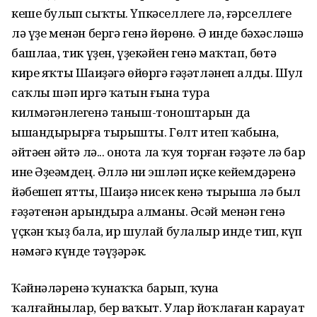
кеше булып сыҡты. Үпкәселлеге лә, ғәрселлеге
лә үҙе менән бергә генә йөрөнө. Ә инде бәхәсләшә
башлаһа, тик үҙен, үҙекәйен генә маҡтап, бөтә
кире яҡты Шаһиҙәгә өйөргә ғәҙәтләнеп алды. Шул
саҡлы шәп иргә ҡатын ғына тура
килмәгәнлегенә таныш-тоноштарын да
ышандырырға тырышты. Гөлт итеп ҡабына,
әйтәһен әйтә лә... онота ла ҡуя торған ғәҙәте лә бар
ине Әҙеһәмдең. Әллә ни эшләп иҫке кейемдәренә
йәбешеп ятты, Шаһиҙә нисек кенә тырышһа лә был
ғәҙәтенән арындыра алманы. Әсәй менән генә
үҫкән ҡыҙ бала, ир шулай булалыр инде тип, күп
нәмәгә күнде тәүҙәрәк.
Ҡәйнәләренә ҡунаҡҡа барып, ҡуна
ҡалғайнылар, бер ваҡыт. Улар йоҡлаған карауат