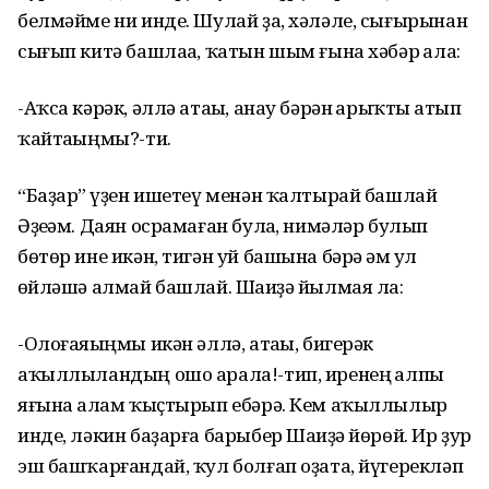
белмәйме ни инде. Шулай ҙа, хәләле, сығырынан
сығып китә башлаһа, ҡатын шым ғына хәбәр һала:
-Аҡса кәрәк, әллә атаһы, анау бәрән һарыҡты һатып
ҡайтаһыңмы?-ти.
“Баҙар” һүҙен ишетеү менән ҡалтырай башлай
Әҙеһәм. Даян осрамаған булһа, нимәләр булып
бөтөр ине икән, тигән уй башына бәрә һәм ул
һөйләшә алмай башлай. Шаһиҙә йылмая ла:
-Олоғаяһыңмы икән әллә, атаһы, бигерәк
аҡыллыландың ошо арала!-тип, иренең һалпы
яғына һалам ҡыҫтырып ебәрә. Кем аҡыллылыр
инде, ләкин баҙарға барыбер Шаһиҙә йөрөй. Ир ҙур
эш башҡарғандай, ҡул болғап оҙата, йүгерекләп