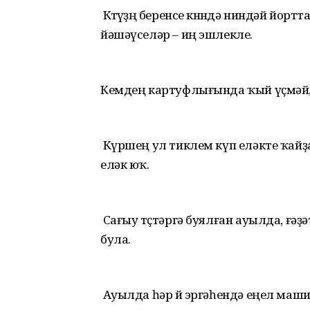
Көтөүҙөң беренсе көнөндә ниндәй йо
йәшәүселәр – иң эшлекле.
Кемдең картуфлығында ҡый үҫмәй,
Күршең ул тиклем күп еләкте ҡайҙ
еләк юҡ.
Сағыу төҫтәргә буялған ауылда, ғә
була.
Ауылда һәр өй эргәһендә еңел машин