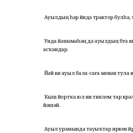
Ауылдың һәр өйөндә трактор булһа, 
Унда йәшәмәһәң дә ауылдың бөтә 
асҡандар.
Йәй көнө ауыл бала-саға менән тула 
Ҡыш йортҡа юл ни тиклем тар көрәл
йәшәй.
Ауыл урамында тауыҡтар иркен йөрөһ