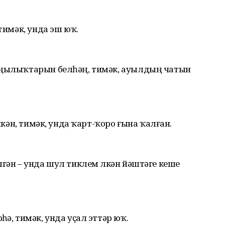
тимәк, унда эш юҡ.
яңылыҡтарын белһәң, тимәк, ауылдың чатын
икән, тимәк, унда ҡарт-ҡоро ғына ҡалған.
гән – унда шул тиклем өлкән йәштәге кеше
ә, тимәк, унда уҫал эттәр юҡ.