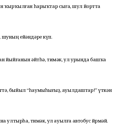
рттан ҡырҡылған һарыҡтар сыға, шул йортта
 шуның ейәндәре күп.
ан йыйғанын әйтһә, тимәк, ул урында башҡа
ҙәттә, быйыл “һаумыһығыҙ, ауылдаштар!” үткән
а ултырһа, тимәк, ул ауылға автобус йөрөмәй.