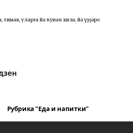
тимәк, уларға йә ҡунаҡ килә, йә үҙҙәре
Рубрика "Еда и напитки"