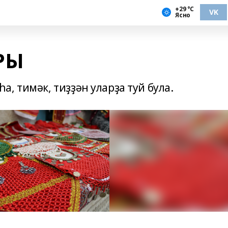
+29 °С
VK
Ясно
РЫ
, тимәк, тиҙҙән уларҙа туй була.