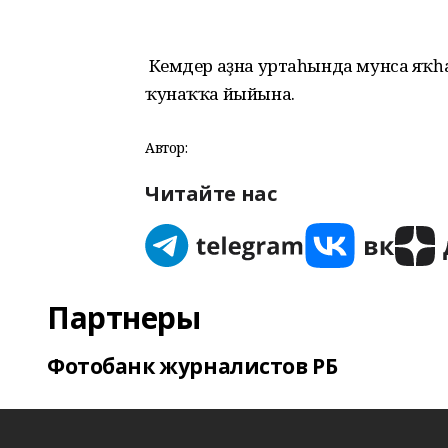
Кемдер аҙна уртаһында мунса яҡһа, 
ҡунаҡҡа йыйына.
Автор:
Читайте нас
Партнеры
Фотобанк журналистов РБ