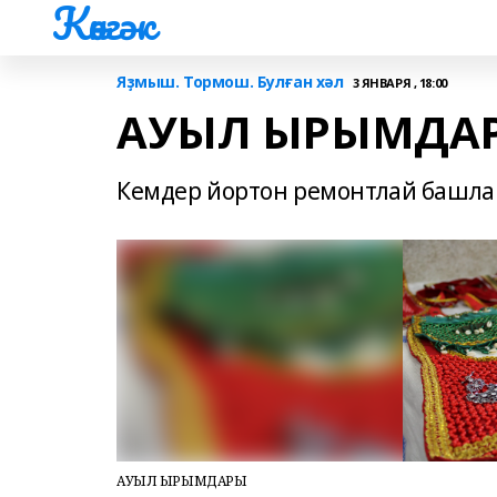
Көнгәк
Яҙмыш. Тормош. Булған хәл
3 ЯНВАРЯ , 18:00
АУЫЛ ЫРЫМДА
Кемдер йортон ремонтлай башлаһа
АУЫЛ ЫРЫМДАРЫ