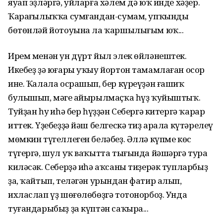
яуап эҙләргә, уйларға хәлем дә юҡ инде хәҙер.
Ҡараңғылыҡҡа сумғандан-сумам, упҡындың
бөтөнләй йотоуына ла ҡаршылығым юҡ...
Ирем менән ун дүрт йыл элек өйләнештек.
Икебеҙ ҙә юғары уҡыу йортон тамамлаған осор
ине. Ҡалала осрашып, бер күреүҙән ғашиҡ
булышып, мәңге айырылмаҫҡа һүҙ ҡуйыштыҡ.
Туйҙан һуң иһә бер һүҙҙән Себергә китергә ҡарар
иттек. Үҙебеҙҙә йәш белгескә тиҙ арала күтәрелеү
мөмкин түгеллеген беләбеҙ. Әллә күпме көс
түгергә, шул уҡ ваҡытта тығында йәшәргә тура
киләсәк. Себерҙә иһә аҡсаны тиҙерәк тупларбыҙ
ҙа, ҡайтып, теләгән урындан фатир алып,
ихласлап үҙ шөғөлөбөҙгә тотонорбоҙ. Унда
туғандарыбыҙ ҙа күптән саҡыра...