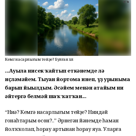
Кемгә насарлығым тейҙе? Булған хәл
...Ауылға нисек ҡайтып еткәнемде лә
иҫләмәйем. Тыуған йортома инеп, үҙ урыныма
барып йығылдым. Әсәйем менән атайым ни
әйтергә белмәй шаҡ ҡатҡан...
“Ниңә? Кемгә насарлығым тейҙе? Ниндәй
гонаһтарым өсөн?..” Әрнегән йәнемде һаман
йолҡҡолап, һорау артынан һорау яуа. Уларға