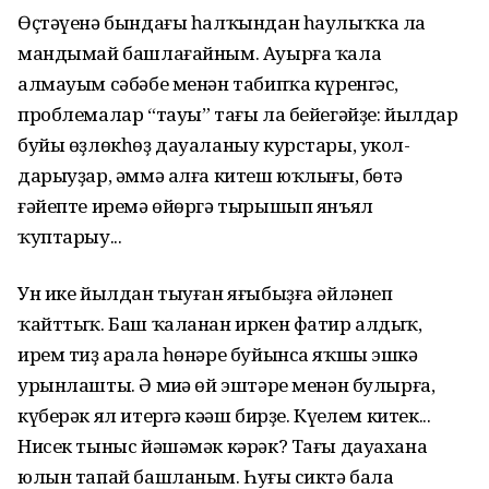
Өҫтәүенә бындағы һалҡындан һаулыҡҡа ла
мандымай башлағайным. Ауырға ҡала
алмауым сәбәбе менән табипҡа күренгәс,
проблемалар “тауы” тағы ла бейегәйҙе: йылдар
буйы өҙлөкһөҙ дауаланыу курстары, укол-
дарыуҙар, әммә алға китеш юҡлығы, бөтә
ғәйепте иремә өйөргә тырышып янъял
ҡуптарыу...
Ун ике йылдан тыуған яғыбыҙға әйләнеп
ҡайттыҡ. Баш ҡаланан иркен фатир алдыҡ,
ирем тиҙ арала һөнәре буйынса яҡшы эшкә
урынлашты. Ә миңә өй эштәре менән булырға,
күберәк ял итергә кәңәш бирҙе. Күңелем китек...
Нисек тыныс йәшәмәк кәрәк? Тағы дауахана
юлын тапай башланым. Һуңғы сиктә бала