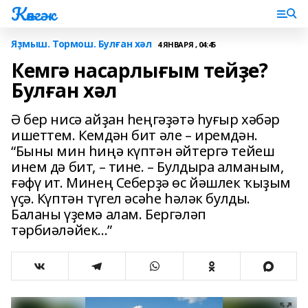
Көнгәк
Яҙмыш. Тормош. Булған хәл
4 ЯНВАРЯ , 04:45
Кемгә насарлығым тейҙе?
Булған хәл
Ә бер нисә айҙан һеңгәҙәтә һуғыр хәбәр
ишеттем. Кемдән бит әле – иремдән.
“Быны мин һиңә күптән әйтергә тейеш
инем дә бит, – тине. – Булдыра алманым,
ғәфү ит. Минең Себерҙә өс йәшлек ҡыҙым
үҫә. Күптән түгел әсәһе һәләк булды.
Баланы үҙемә алам. Бергәләп
тәрбиәләйек...”