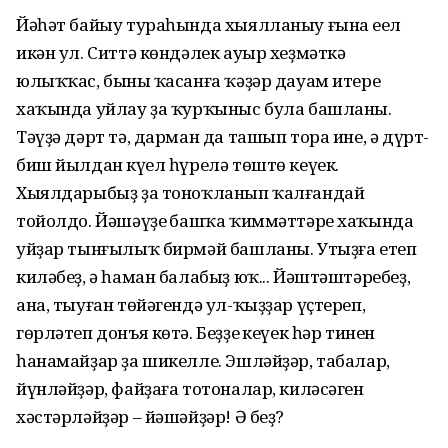
Йәһәт байыу тураһында хыялланыу ғына еңел
икән ул. Ситтә көндәлек ауыр хеҙмәткә
юлыҡҡас, бының ҡасанға ҡәҙәр дауам итере
хаҡында уйлау ҙа ҡурҡыныс була башланы.
Тәүҙә дәрт тә, дарман да ташып тора ине, ә дүрт-
биш йылдан күңел һүрелә төштө кеүек.
Хыялдарыбыҙ ҙа тоноҡланып ҡалғандай
тойолдо. Йәшәүҙең башҡа ҡиммәттәре хаҡында
уйҙар тынғылыҡ бирмәй башланы. Утыҙға етеп
киләбеҙ, ә һаман балабыҙ юҡ... Йәштәштәребеҙ,
ана, тыуған төйәгендә ул-ҡыҙҙар үҫтереп,
гөрләтеп донъя көтә. Беҙҙең кеүек һәр тинен
һанамайҙар ҙа шикелле. Эшләйҙәр, табалар,
йүнләйҙәр, файҙаға тотоналар, киләсәген
хәстәрләйҙәр – йәшәйҙәр! Ә беҙ?