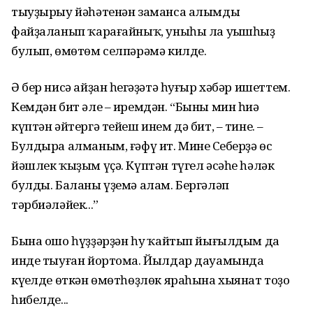
тыуҙырыу йәһәтенән заманса алымды
файҙаланып ҡарағайныҡ, уныһы ла уңышһыҙ
булып, өмөтөм селпәрәмә килде.
Ә бер нисә айҙан һеңгәҙәтә һуғыр хәбәр ишеттем.
Кемдән бит әле – иремдән. “Быны мин һиңә
күптән әйтергә тейеш инем дә бит, – тине. –
Булдыра алманым, ғәфү ит. Минең Себерҙә өс
йәшлек ҡыҙым үҫә. Күптән түгел әсәһе һәләк
булды. Баланы үҙемә алам. Бергәләп
тәрбиәләйек...”
Бына ошо һүҙҙәрҙән һуң ҡайтып йығылдым да
инде тыуған йортома. Йылдар дауамында
күңелде өткән өмөтһөҙлөк яраһына хыянат тоҙо
һибелде...