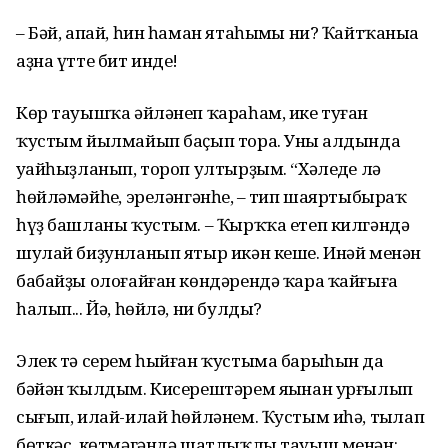
– Бәй, апай, һин һаман ятаһыңмы ни? Ҡайтҡаныңа
аҙна үтте бит инде!
Көр тауышҡа әйләнеп ҡараһам, ике туған
ҡустым йылмайып баҫып тора. Уның алдында
уңайһыҙланып, тороп ултырҙым. “Хәлеңде лә
һөйләмәйһең, эреләнгәнһең, – тип шаяртыбыраҡ
һүҙ башланы ҡустым. – Ҡырҡҡа етеп килгәндә
шулай биҙунланып ятыр икән кеше. Инәй менән
бабайҙы олоғайған көндәрендә ҡара ҡайғыға
һалып... Йә, һөйлә, ни булды?
Элек тә серем һыйған ҡустыма барыһын да
бәйән ҡылдым. Кисерештәрем яңынан урғылып
сығып, илай-илай һөйләнем. Ҡустым иһә, тыңлап
бөткәс, көтмәгәндә шатлыҡлы тауыш менән: