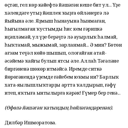
өҫтәп, гел көр кәйефтә йәшәгән кеше бит ул... Үҙе
хәлендәге утыҙ йәшлек ҡыҙға өйләнергә лә
йыйына әле. Яҙмыш һынауына һынмаған,
һығылмаған ҡустымды һис кем ғәрипкә
иҫәпләмәй, ул үҙе берәүгә лә ауырлыҡ һалмай,
һыҡтамай, мыжымай, зарланмай... Ә мин? Бөтөн
ағзам теүәл көйө шыңшып, олоғайған атай-
әсәйемә ҡайғы булып ятсы әле. Аллаһ Тәғәләнең
биргәненә шөкөр итмәйсә. Иремдең ситкә
йөрөгәнендә үҙемдең ғәйебем юҡмы ни? Барлыҡ
хата-яңылышлыҡтарҙы артта ҡалдырып, ғәфү
итеп, яҡтыға ынтылырға кәрәк! Ғүмер бер генә...
(Өфөлә йәшәгән ҡатындың һөйләгәндәренән).
Дилбәр Ишморатова.