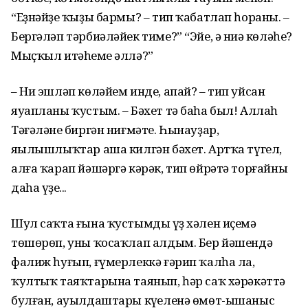
“Еҙнәйҙең ҡыҙы бармы? – тип ҡабатлап һораны. –
Бергәләп тәрбиәләйек тиме?” “Эйе, ә ниңә көләһең?
Мыҫҡыл итәһеңме әллә?”
– Ни эшләп көләйем инде, апай? – тип уйсан
яуапланы ҡустым. – Бәхет тә баһа был! Аллаһ
Тәғәләнең биргән ниғмәте. Һынауҙар,
яңылышлыҡтар аша килгән бәхет. Артҡа түгел,
алға ҡарап йәшәргә кәрәк, тип өйрәтә торғайның
даһа үҙең...
Шул саҡта ғына ҡустымдың үҙ хәлен иҫемә
төшөрөп, уны ҡосаҡлап алдым. Бер йәшендә
фалиж һуғып, ғүмерлеккә ғәрип ҡалһа ла,
ҡултыҡ таяҡтарына таянып, һәр саҡ хәрәкәттә
булған, ауылдаштары күңеленә өмөт-ышаныс