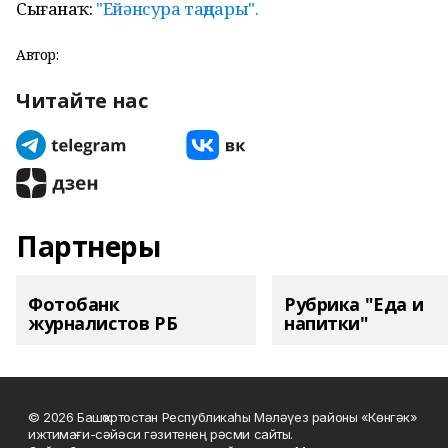
Сығанаҡ:
"Ейәнсура таңдары".
Автор:
Читайте нас
Партнеры
Фотобанк
Рубрика "Еда и
журналистов РБ
напитки"
© 2026 Башҡортостан Республикаһы Мәләүез районы «Көнгәк»
ижтимағи-сәйәси гәзитенең рәсми сайты.