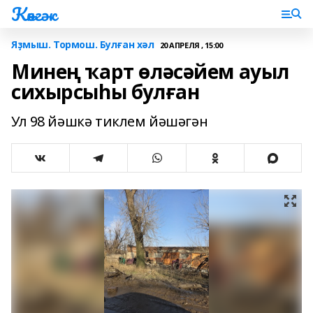
Көнгәк
Яҙмыш. Тормош. Булған хәл
20 АПРЕЛЯ , 15:00
Минең ҡарт өләсәйем ауыл
сихырсыһы булған
Ул 98 йәшкә тиклем йәшәгән