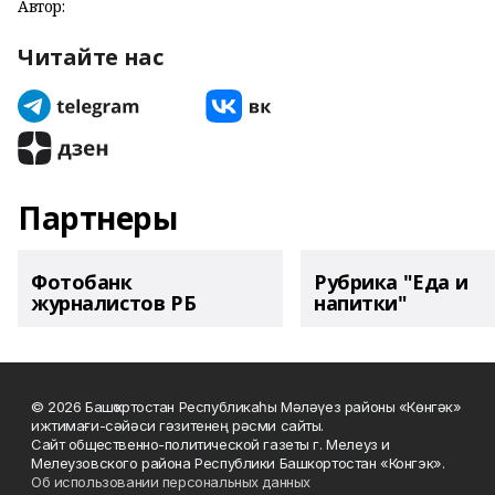
Автор:
Читайте нас
Партнеры
Фотобанк
Рубрика "Еда и
журналистов РБ
напитки"
© 2026 Башҡортостан Республикаһы Мәләүез районы «Көнгәк»
ижтимағи-сәйәси гәзитенең рәсми сайты.
Сайт общественно-политической газеты г. Мелеуз и
Мелеузовского района Республики Башкортостан «Конгэк».
Об использовании персональных данных