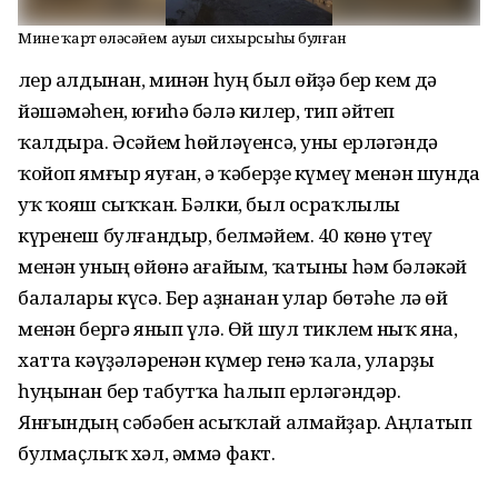
Минең ҡарт өләсәйем ауыл сихырсыһы булған
Үлер алдынан, минән һуң был өйҙә бер кем дә
йәшәмәһен, юғиһә бәлә килер, тип әйтеп
ҡалдыра. Әсәйем һөйләүенсә, уны ерләгәндә
ҡойоп ямғыр яуған, ә ҡәберҙе күмеү менән шунда
уҡ ҡояш сыҡҡан. Бәлки, был осраҡлылы
күренеш булғандыр, белмәйем. 40 көнө үтеү
менән уның өйөнә ағайым, ҡатыны һәм бәләкәй
балалары күсә. Бер аҙнанан улар бөтәһе лә өй
менән бергә янып үлә. Өй шул тиклем ныҡ яна,
хатта кәүҙәләренән күмер генә ҡала, уларҙы
һуңынан бер табутҡа һалып ерләгәндәр.
Янғындың сәбәбен асыҡлай алмайҙар. Аңлатып
булмаҫлыҡ хәл, әммә факт.