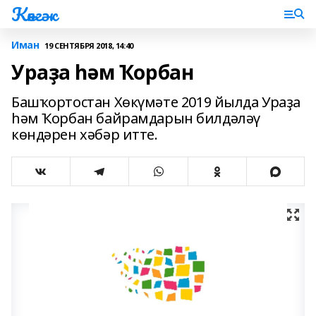
Көнгәк
Иман
19 СЕНТЯБРЯ 2018, 14:40
Ураҙа һәм Ҡорбан
Башҡортостан Хөкүмәте 2019 йылда Ураҙа
һәм Ҡорбан байрамдарын билдәләү
көндәрен хәбәр итте.