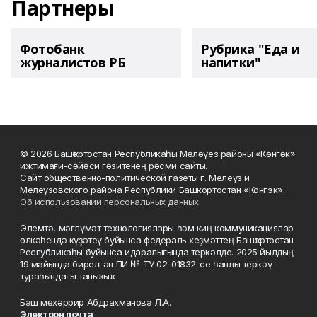
Партнеры
Фотобанк
Рубрика "Еда и
журналистов РБ
напитки"
© 2026 Башҡортостан Республикаһы Мәләүез районы «Көнгәк»
ижтимағи-сәйәси гәзитенең рәсми сайты.
Сайт общественно-политической газеты г. Мелеуз и
Мелеузовского района Республики Башкортостан «Конгэк».
Об использовании персональных данных
Элемтә, мәғлүмәт технологиялары һәм киң коммуникациялар
өлкәһендә күҙәтеү буйынса федераль хеҙмәттең Башҡортостан
Республикаһы буйынса идаралығында теркәлде. 2025 йылдың
19 майында бирелгән ПИ № ТУ 02-01832-се һанлы теркәү
тураһындағы таныҡлыҡ.
Баш мөхәррир Абдрахманова Л.А.
Электрон почта