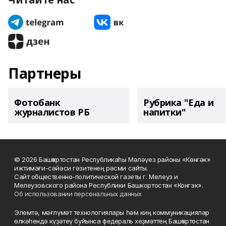
Партнеры
Фотобанк
Рубрика "Еда и
журналистов РБ
напитки"
© 2026 Башҡортостан Республикаһы Мәләүез районы «Көнгәк»
ижтимағи-сәйәси гәзитенең рәсми сайты.
Сайт общественно-политической газеты г. Мелеуз и
Мелеузовского района Республики Башкортостан «Конгэк».
Об использовании персональных данных
Элемтә, мәғлүмәт технологиялары һәм киң коммуникациялар
өлкәһендә күҙәтеү буйынса федераль хеҙмәттең Башҡортостан