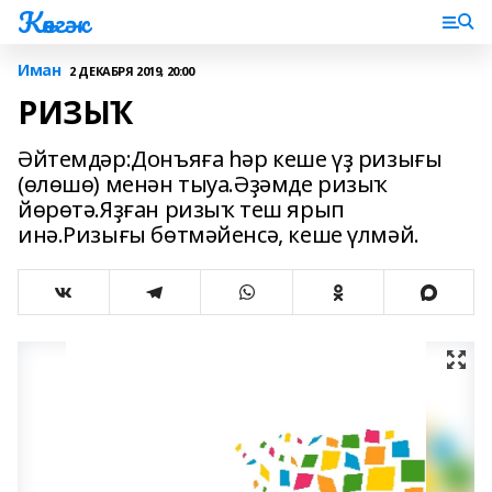
Көнгәк
Иман
2 ДЕКАБРЯ 2019, 20:00
РИЗЫҠ
Әйтемдәр:Донъяға һәр кеше үҙ ризығы
(өлөшө) менән тыуа.Әҙәмде ризыҡ
йөрөтә.Яҙған ризыҡ теш ярып
инә.Ризығы бөтмәйенсә, кеше үлмәй.