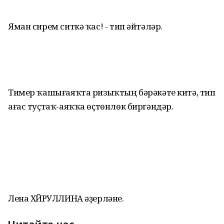
Яман сирем ситкә ҡас! - тип әйтәләр.
Тимер ҡашығаяҡта ризыҡтың бәрәкәте китә, тип
ағас туҫтаҡ-аяҡҡа өҫтөнлөк биргәндәр.
Лена ХӘЙРУЛЛИНА әҙерләне.