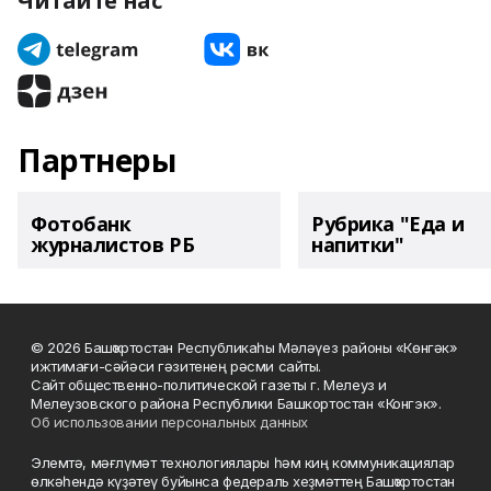
Читайте нас
Партнеры
Фотобанк
Рубрика "Еда и
журналистов РБ
напитки"
© 2026 Башҡортостан Республикаһы Мәләүез районы «Көнгәк»
ижтимағи-сәйәси гәзитенең рәсми сайты.
Сайт общественно-политической газеты г. Мелеуз и
Мелеузовского района Республики Башкортостан «Конгэк».
Об использовании персональных данных
Элемтә, мәғлүмәт технологиялары һәм киң коммуникациялар
өлкәһендә күҙәтеү буйынса федераль хеҙмәттең Башҡортостан