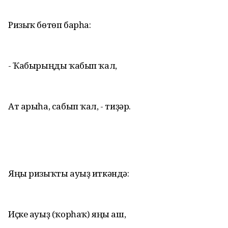
Ризыҡ бөтөп барһа:
- Ҡабырыңды ҡабып ҡал,
Ат арыһа, сабып ҡал, - тиҙәр.
Яңы ризыҡты ауыҙ иткәндә:
Иҫке ауыҙ (ҡорһаҡ) яңы аш,