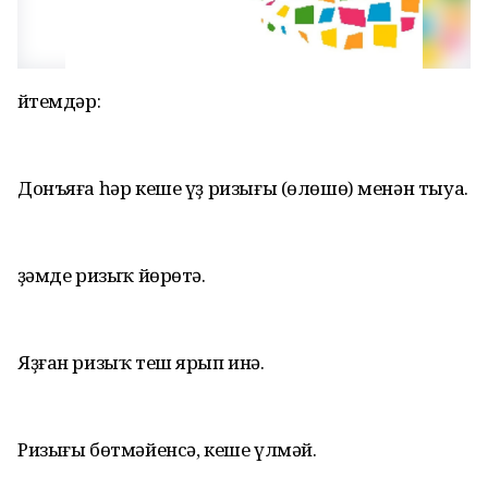
Әйтемдәр:
Донъяға һәр кеше үҙ ризығы (өлөшө) менән тыуа.
Әҙәмде ризыҡ йөрөтә.
Яҙған ризыҡ теш ярып инә.
Ризығы бөтмәйенсә, кеше үлмәй.