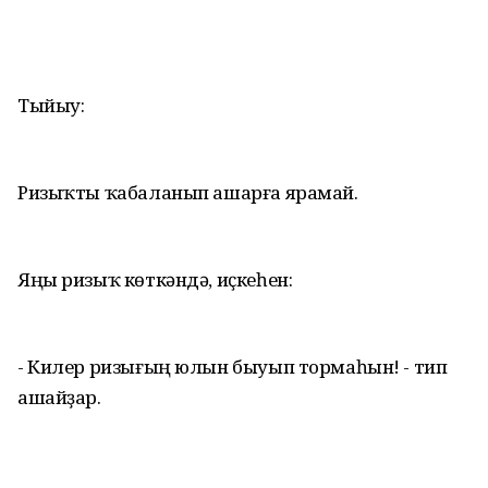
Тыйыу:
Ризыҡты ҡабаланып ашарға ярамай.
Яңы ризыҡ көткәндә, иҫкеһен:
- Килер ризығың юлын быуып тормаһын! - тип
ашайҙар.