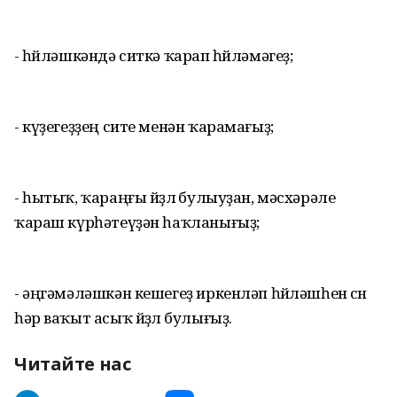
- һөйләшкәндә ситкә ҡарап һөйләмәгеҙ;
- күҙегеҙҙең сите менән ҡарамағыҙ;
- һытыҡ, ҡараңғы йөҙлө булыуҙан, мәсхәрәле
ҡараш күрһәтеүҙән һаҡланығыҙ;
- әңгәмәләшкән кешегеҙ иркенләп һөйләшһен өсөн
һәр ваҡыт асыҡ йөҙлө булығыҙ.
Читайте нас