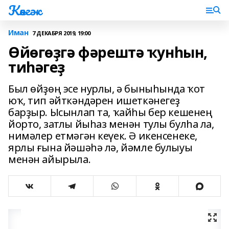
Көнгәк
Иман
7 ДЕКАБРЯ 2019, 19:00
Өйөгөҙгә фәрештә ҡунһын,
тиһәгеҙ
Был өйҙөң эсе нурлы, ә быныһында ҡот
юҡ, тип әйткәндәрен ишеткәнегеҙ
барҙыр. Ысынлап та, ҡайһы бер кешенең
йорто, затлы йыһаз менән тулы булһа ла,
нимәлер етмәгән кеүек. Ә икенсенеке,
ярлы ғына йәшәһә лә, йәмле булыуы
менән айырыла.