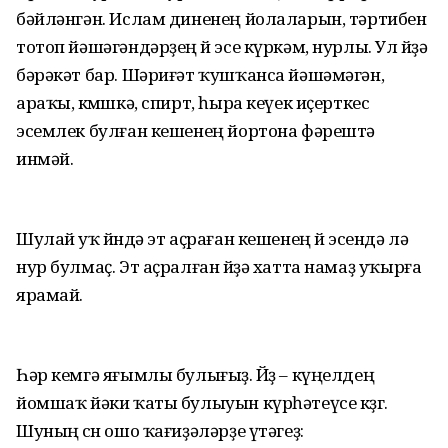
бәйләнгән. Ислам диненең йолаларын, тәртибен
тотоп йәшәгәндәрҙең өй эсе күркәм, нурлы. Ул өйҙә
бәрәкәт бар. Шәриғәт ҡушҡанса йәшәмәгән,
араҡы, көмөшкә, спирт, һыра кеүек иҫерткес
эсемлек булған кешенең йортона фәрештә
инмәй.
Шулай уҡ өйөндә эт аҫраған кешенең өй эсендә лә
нур булмаҫ. Эт аҫралған өйҙә хатта намаҙ уҡырға
ярамай.
Һәр кемгә яғымлы булығыҙ. Йөҙ – күңелдең
йомшаҡ йәки ҡаты булыуын күрһәтеүсе көҙгө.
Шуның өсөн ошо ҡағиҙәләрҙе үтәгеҙ: