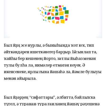
Был өйҙөң эсе нурлы, ә быныһында ҡот юҡ, тип
әйткәндәрен ишеткәнегеҙ барҙыр. Ысынлап та,
ҡайһы бер кешенең йорто, затлы йыһаз менән
тулы булһа ла, нимәлер етмәгән кеүек. Ә
икенсенеке, ярлы ғына йәшәһә лә, йәмле булыуы
менән айырыла.
Был өйҙәрҙең “сифаттары”, әлбиттә, байлыҡҡа
түгел, ә туранан-тура ғаиләнең йәшәү рәүешенә