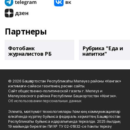
Партнеры
Фотобанк
Рубрика "Еда и
журналистов РБ
напитки"
© 2026 Башҡортостан Республикаһы Мәләүез районы «Көнгәк»
ижтимағи-сәйәси гәзитенең рәсми сайты.
Сайт общественно-политической газеты г. Мелеуз и
Мелеузовского района Республики Башкортостан «Конгэк».
Об использовании персональных данных
Элемтә, мәғлүмәт технологиялары һәм киң коммуникациялар
өлкәһендә күҙәтеү буйынса федераль хеҙмәттең Башҡортостан
Республикаһы буйынса идаралығында теркәлде. 2025 йылдың
19 майында бирелгән ПИ № ТУ 02-01832-се һанлы теркәү