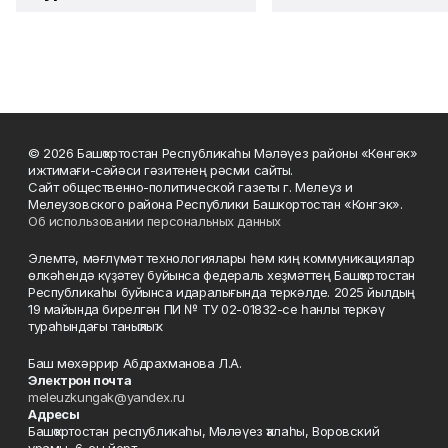
© 2026 Башҡортостан Республикаһы Мәләүез районы «Көнгәк»
ижтимағи-сәйәси гәзитенең рәсми сайты.
Сайт общественно-политической газеты г. Мелеуз и
Мелеузовского района Республики Башкортостан «Конгэк».
Об использовании персональных данных
Элемтә, мәғлүмәт технологиялары һәм киң коммуникациялар
өлкәһендә күҙәтеү буйынса федераль хеҙмәттең Башҡортостан
Республикаһы буйынса идаралығында теркәлде. 2025 йылдың
19 майында бирелгән ПИ № ТУ 02-01832-се һанлы теркәү
тураһындағы таныҡлыҡ.
Баш мөхәррир Абдрахманова Л.А.
Электрон почта
meleuzkungak@yandex.ru
Адресы
Башҡортостан республикаһы, Мәләүез ҡалаһы, Воровский