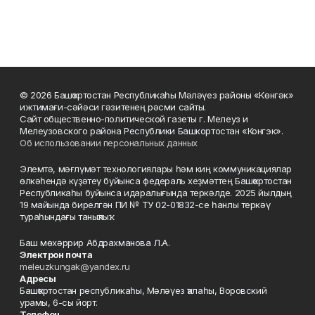
© 2026 Башҡортостан Республикаһы Мәләүез районы «Көнгәк»
ижтимағи-сәйәси гәзитенең рәсми сайты.
Сайт общественно-политической газеты г. Мелеуз и
Мелеузовского района Республики Башкортостан «Конгэк».
Об использовании персональных данных
Элемтә, мәғлүмәт технологиялары һәм киң коммуникациялар
өлкәһендә күҙәтеү буйынса федераль хеҙмәттең Башҡортостан
Республикаһы буйынса идаралығында теркәлде. 2025 йылдың
19 майында бирелгән ПИ № ТУ 02-01832-се һанлы теркәү
тураһындағы таныҡлыҡ.
Баш мөхәррир Абдрахманова Л.А.
Электрон почта
meleuzkungak@yandex.ru
Адресы
Башҡортостан республикаһы, Мәләүез ҡалаһы, Воровский
урамы, 6-сы йорт.
Телефон