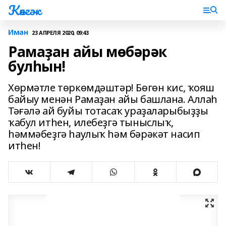
Көнгәк
Иман
23 АПРЕЛЯ 2020, 09:43
Рамаҙан айы мөбәрәк
булһын!
Хөрмәтле төркөмдәштәр! Бөгөн кис, ҡояш
байыу менән Рамаҙан айы башлана. Аллаһ
Тәғәлә ай буйы тотасаҡ ураҙаларыбыҙҙы
ҡабул итһен, илебеҙгә тыныслыҡ,
һәммәбеҙгә һаулыҡ һәм бәрәкәт насип
итһен!