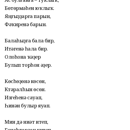
Бөтөрмәһен юҡлыҡ.
Яңғыҙҙарға парын,
Фәҡиренә барын.
Балаһыҙға бала бир,
Итәгенә һала бир.
Олоһона ҡәҙер
Булып торһон әҙер.
Көсһөҙөнә көсөн,
Күтәралһын өсөн.
Изгеһенә сауап,
Һинән булыр яуап.
Мин дә ниәт итеп,
Гонаһтарҙан китеп,