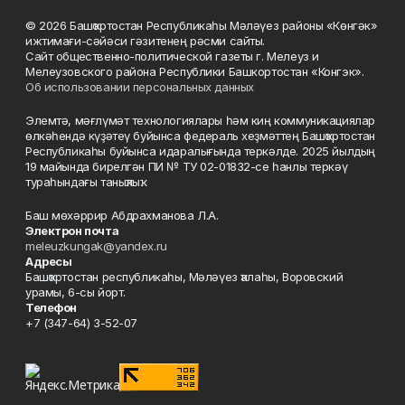
© 2026 Башҡортостан Республикаһы Мәләүез районы «Көнгәк»
ижтимағи-сәйәси гәзитенең рәсми сайты.
Сайт общественно-политической газеты г. Мелеуз и
Мелеузовского района Республики Башкортостан «Конгэк».
Об использовании персональных данных
Элемтә, мәғлүмәт технологиялары һәм киң коммуникациялар
өлкәһендә күҙәтеү буйынса федераль хеҙмәттең Башҡортостан
Республикаһы буйынса идаралығында теркәлде. 2025 йылдың
19 майында бирелгән ПИ № ТУ 02-01832-се һанлы теркәү
тураһындағы таныҡлыҡ.
Баш мөхәррир Абдрахманова Л.А.
Электрон почта
meleuzkungak@yandex.ru
Адресы
Башҡортостан республикаһы, Мәләүез ҡалаһы, Воровский
урамы, 6-сы йорт.
Телефон
+7 (347-64) 3-52-07