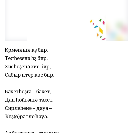
Күрмәгәнгә күҙ бир,
Телһеҙенә һүҙ бир.
Хисһеҙенә хис бир,
Сабыр итер көс бир.
Бәхетһеҙгә – бәхет,
Дан һөйгәнгә тәхет.
Сирлеһенә – дауа –
Ҡөҙ(ө)рәтле һауа.
Ас булғанға – туҡлыҡ,