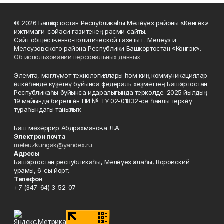
© 2026 Башҡортостан Республикаһы Мәләүез районы «Көнгәк»
ижтимағи-сәйәси гәзитенең рәсми сайты.
Сайт общественно-политической газеты г. Мелеуз и
Мелеузовского района Республики Башкортостан «Конгэк».
Об использовании персональных данных
Элемтә, мәғлүмәт технологиялары һәм киң коммуникациялар
өлкәһендә күҙәтеү буйынса федераль хеҙмәттең Башҡортостан
Республикаһы буйынса идаралығында теркәлде. 2025 йылдың
19 майында бирелгән ПИ № ТУ 02-01832-се һанлы теркәү
тураһындағы таныҡлыҡ.
Баш мөхәррир Абдрахманова Л.А.
Электрон почта
meleuzkungak@yandex.ru
Адресы
Башҡортостан республикаһы, Мәләүез ҡалаһы, Воровский
урамы, 6-сы йорт.
Телефон
+7 (347-64) 3-52-07