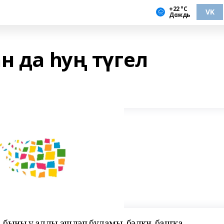
+22 °С
VK
Дождь
н да һуң түгел
әк, быны үҙ аллы эшләп буламы, бәлки, башҡа