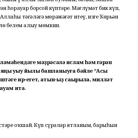
н һорауҙар борсой күптәрҙе. Мәғлүмәт бик күп,
ллаһы тәғәләгә мөрәжәғәт итеү, изге Ҡөрьән
плө белем алыу мөмкин.
биләмәһендәге мәҙрәсәлә ислам һәм ғәрәп
 яңы уҡыу йылы башланыуға бәйле “Асыҡ
тәге ир-егет, ҡатын-ҡыҙ саҡырыла, милләт
дауам итә.
естәре оҡшай. Күп сүрәләр ятланым, барыһын