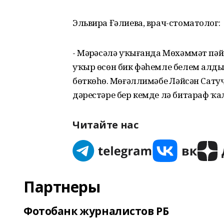
Эльвира Ғәлиева, врач-стоматолог:
- Мәҙрәсәлә уҡығанда Мөхәммәт пәйғә
уҡыр өсөн бик фәһемле белем алды
бөткөһөҙ. Мөғәллимәбеҙ Ләйсән Са
дәрестәре бер кемде лә битараф ҡ
Читайте нас
Партнеры
Фотобанк журналистов РБ