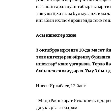
сығанаҡтарҙан яуап табырғалыр тигә
тик уның хаталы булыуы ихтимал. А
китабын ихлас өйрәнгәндә генә тө
Асыҡ ишектәр көнө
3 октябрҙә иртәнге 10-да мәсет 
теле нигеҙҙәрен өйрәнеү буйынса
ишектәр” көнө уҙғарыла. Төрлө йәш
буйынса сикләүҙәр юҡ. Уҡыу 3 йыл 
Илсен Иркәбаев, 12 йәш:
- Миңә Раян хәҙрәт Исхаҡовтың дәр
да уҡырға саҡырам.