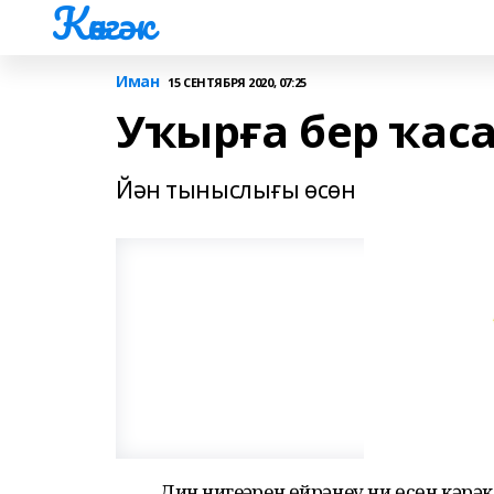
Көнгәк
Иман
15 СЕНТЯБРЯ 2020, 07:25
Уҡырға бер ҡаса
Йән тыныслығы өсөн
Дин нигеҙҙәрен өйрәнеү ни өсөн кәр