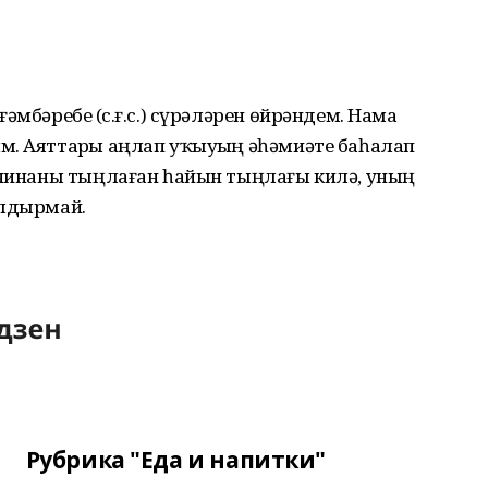
мбәребеҙ (с.ғ.с.) сүрәләрен өйрәндем. Намаҙ
м. Аяттарҙы аңлап уҡыуҙың әһәмиәте баһалап
тучинаны тыңлаған һайын тыңлағы килә, уның
алдырмай.
Рубрика "Еда и напитки"