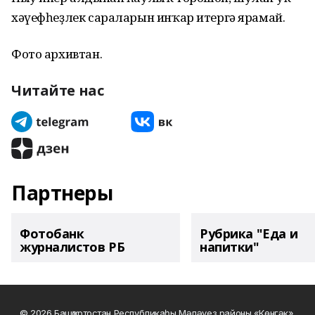
хәүефһеҙлек сараларын инҡар итергә ярамай.
Фото архивтан.
Читайте нас
Партнеры
Фотобанк
Рубрика "Еда и
журналистов РБ
напитки"
© 2026 Башҡортостан Республикаһы Мәләүез районы «Көнгәк»