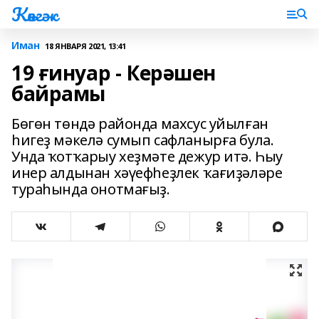
Көнгәк
Иман
18 ЯНВАРЯ 2021, 13:41
19 ғинуар - Керәшен
байрамы
Бөгөн төндә районда махсус уйылған
һигеҙ мәкелә сумып сафланырға була.
Унда ҡотҡарыу хеҙмәте дежур итә. Һыу
инер алдынан хәүефһеҙлек ҡағиҙәләре
тураһында онотмағыҙ.