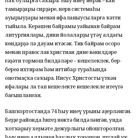
һаҡ булырға саҡыра. Һыу инеү йөрәк –ҡан
тамырҙары сирҙәре, нерв системаһы
ауырыуҙары менән яфаланыусыларға ҡәтғи
тыйыла. Керәшен байрамы уңайынан байрам
литургиялары, дини йолаларҙы үтәү алдағы
көндәрҙә лә дауам итәсәк. Тик байрам осоро
менән православ христиан дине вәкилдәре
ғәҙәти тормош билдәләре – кешелеклек, бер-
береңә ихтирам һәм иғтибар тураһында
онотмаҫҡа саҡыра. Иисус Христостың үткән
яфалары ла тап кешелекте кешелекле итеүгә
бағышланған.
Башҡортостанда 74 һыу инеү урыны әҙерләнгән.
Беҙҙең районда һигеҙ нөктә билдәләнгән, унда
ҡотҡарыу хеҙмәте дежурлығы ойошторолған.
Һыу инер алдынан һаулыҡ торошон, шулай уҡ