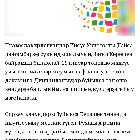
Православ христиандар Иисус Христостың (Ғайса
пәйғәмбәрҙең) суҡындырылыуын, йәғни Керәшен
байрамын билдәләй. 19 ғинуар төнөндә махсус
уйылған мәкеләргә сумып сафлана, ул өс көн
дауам итә. Дини ышаныуҙар буйынса тап ошо
көндәрҙә барлыҡ йылға, шишмә, күлдәрҙәге һыу
изге һанала.
Сиркәү ҡанундары буйынса Керәшен төнөндә
һыуға сумыу мотлаҡ түгел. Руханиҙар ғына
түгел, ә табиптар ҙа был мәлдә мөмкин тиклем