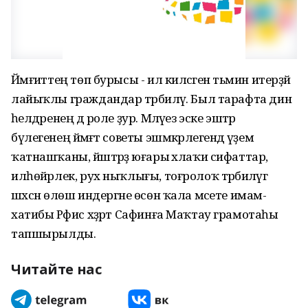
Йәмғиәттең төп бурысы - ил киләсәген тәьмин итерҙәй
лайыҡлы граждандар тәрбиәләү. Был тарафта дин
әһелдәренең дә роле ҙур. Мәләүез эске эштәр
бүлегенең йәмәғәт советы эшмәкәрлегендә әүҙем
ҡатнашҡаны, йәштәрҙә юғары әхлаҡи сифаттар,
илһөйәрлек, рух ныҡлығы, тоғролоҡ тәрбиәләүгә
шәхсән өлөш индергәне өсөн ҡала мәсете имам-
хатибы Рәфис хәҙрәт Сафинға Маҡтау грамотаһы
тапшырылды.
Читайте нас