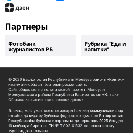
Партнеры
Фотобанк
Рубрика "Еда и
журналистов РБ
напитки"
© 2026 Башҡортостан Республикаһы Мәләүез районы «Көнгәк»
ижтимағи-сәйәси гәзитенең рәсми сайты.
Сайт общественно-политической газеты г. Мелеуз и
Мелеузовского района Республики Башкортостан «Конгэк».
Об использовании персональных данных
Элемтә, мәғлүмәт технологиялары һәм киң коммуникациялар
өлкәһендә күҙәтеү буйынса федераль хеҙмәттең Башҡортостан
Республикаһы буйынса идаралығында теркәлде. 2025 йылдың
19 майында бирелгән ПИ № ТУ 02-01832-се һанлы теркәү
тураһындағы таныҡлыҡ.