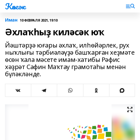
Көнгәк
Иман
10 ФЕВРАЛЯ 2021, 19:10
Әхлаҡһыҙ киләсәк юҡ
Йәштәрҙә юғары әхлаҡ, илһөйәрлек, рух
ныҡлығы тәрбиәләүҙә башҡарған хеҙмәте
өсөн ҡала мәсете имам-хатибы Рәфис
хәҙрәт Сафин Маҡтау грамотаһы менән
бүләкләнде.