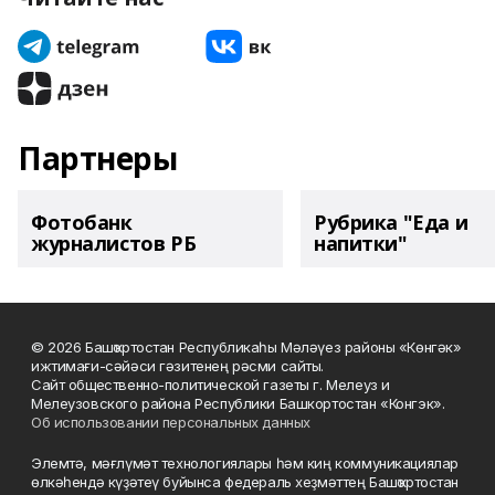
Партнеры
Фотобанк
Рубрика "Еда и
журналистов РБ
напитки"
© 2026 Башҡортостан Республикаһы Мәләүез районы «Көнгәк»
ижтимағи-сәйәси гәзитенең рәсми сайты.
Сайт общественно-политической газеты г. Мелеуз и
Мелеузовского района Республики Башкортостан «Конгэк».
Об использовании персональных данных
Элемтә, мәғлүмәт технологиялары һәм киң коммуникациялар
өлкәһендә күҙәтеү буйынса федераль хеҙмәттең Башҡортостан