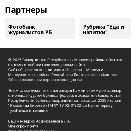
Партнеры
Фотобанк
Рубрика "Еда и
журналистов РБ
напитки"
© 2026 Башҡортостан Республикаһы Мәләүез районы «Көнгәк»
ижтимағи-сәйәси гәзитенең рәсми сайты.
Сайт общественно-политической газеты г. Мелеуз и
Мелеузовского района Республики Башкортостан «Конгэк».
Об использовании персональных данных
Элемтә, мәғлүмәт технологиялары һәм киң коммуникациялар
өлкәһендә күҙәтеү буйынса федераль хеҙмәттең Башҡортостан
Республикаһы буйынса идаралығында теркәлде. 2025 йылдың
19 майында бирелгән ПИ № ТУ 02-01832-се һанлы теркәү
тураһындағы таныҡлыҡ.
Баш мөхәррир Абдрахманова Л.А.
Электрон почта