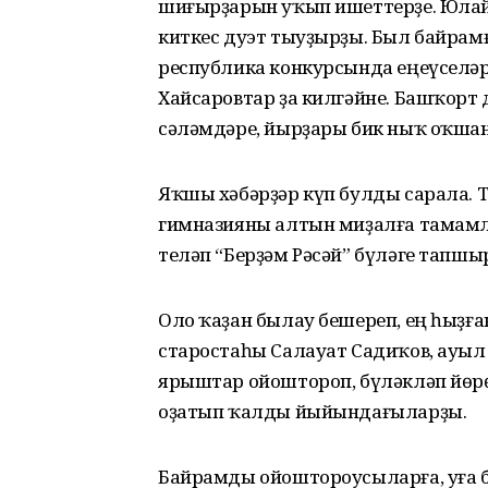
шиғырҙарын уҡып ишеттерҙе. Юлай
киткес дуэт тыуҙырҙы. Был байрам
республика конкурсында еңеүселәр
Хайсаровтар ҙа килгәйне. Башҡорт
сәләмдәре, йырҙары бик ныҡ оҡша
Яҡшы хәбәрҙәр күп булды сарала. 
гимназияны алтын миҙалға тамамл
теләп “Берҙәм Рәсәй” бүләге тапш
Оло ҡаҙан былау бешереп, ең һыҙ
старостаһы Салауат Садиҡов, ауыл
ярыштар ойоштороп, бүләкләп йөрө
оҙатып ҡалды йыйындағыларҙы.
Байрамды ойоштороусыларға, уға 