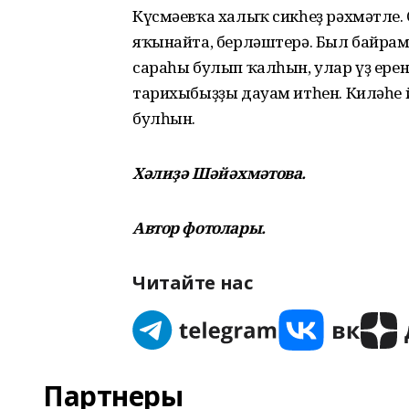
Күсмәевҡа халыҡ сикһеҙ рәхмәтле.
яҡынайта, берләштерә. Был байра
сараһы булып ҡалһын, улар үҙ ере
тарихыбыҙҙы дауам итһен. Киләһе
булһын.
Хәлиҙә Шәйәхмәтова.
Автор фотолары.
Читайте нас
Партнеры