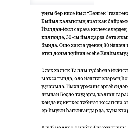
Һуңғы бер нисә йыл “Көнгәк” гәзит
Быйыл халыҡтың яратҡан байрамы 
Йылдан-йыл сараға килеүселәрҙең 
килгәндә, 30-сы йылдарҙа бөтә я
бында. Ошо хаҡта үҙенең 80 йәшен 
етеп донья ҡуйған әсәһе Көнһылыу
Элек халыҡ Таллы түбәһенә йыйылы
маҡсатында, оло йәштәгеләрҙең һо
уҙғарыла. Имән урманы эргәһендәг
яғынан Боҫло тауҙары, ҡалған тар
көндә иҫ киткес тәбиғәт ҡосағына о
ер-һыуын һағынғандар ҙа, ҡунаҡтар
Клуб мөдире Дилбәр Ғиззәтуллина 