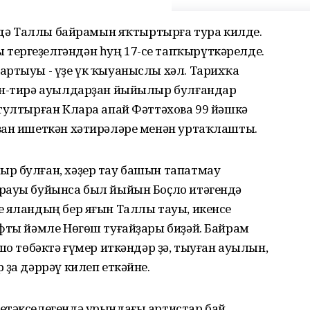
ендә Таллы байрамын яҡтыртырға тура килде.
тергеҙелгәндән һуң 17-се тапҡырүткәрелде.
артыуы - үҙе үк ҡыуаныслы хәл. Тарихҡа
ҡын-тирә ауылдарҙан йыйылыр булғандар
тултырған Клара апай Фәттәхова 99 йәшкә
ҙан ишеткән хәтирәләре менән уртаҡлашты.
р булған, хәҙер тау башын тапатмау
рауы буйынса был йыйын Боҫло итәгендә
е яландың бер яғын Таллы тауы, икенсе
афты йәмле Нөгөш туғайҙары биҙәй. Байрам
шо төбәктә ғүмер иткәндәр ҙә, тыуған ауылын,
 ҙа дәррәү килеп еткәйне.
етәкселегендә урындағы артистар бай