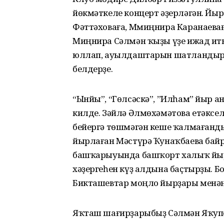
йөкмәткеле концерт әҙерләгән. Йыр
Фәттәховаға, Ммиңнира Каранаева
Миңнира Сәлмән ҡыҙы үҙе ижад ит
юллап, ауылдаштарын шатландыры
белдерҙе.
“Ынйы”, “Гөлсәскә”, ”Илһам” йыр
килде. Зәйлә Әлмөхәмәтова етәкс
бейергә төшмәгән кеше ҡалмағанд
йырлаған Мәстүрә Ҡунаҡбаева байр
башҡарыуында башҡорт халыҡ йыр
хәҙергеһен күҙ алдына баҫтырҙы. 
Бикташевтар моңло йырҙары менә
Яҡташ шағирҙарыбыҙ Сәлмән Яҡупо