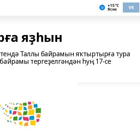
+15 °С
VK
Ясно
рға яҙһын
зитендә Таллы байрамын яҡтыртырға тура
байрамы тергеҙелгәндән һуң 17-се