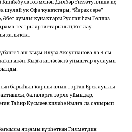
 Кинйәбулатов менән Дилбәр Ғиззәтуллина иҫ
ға шулай уҡ Өфө ҡунаҡтары, “Йөрәк сере”
, Әбет ауылы ҡунаҡтары Руслан һәм Гөлназ
 драма театры артистарының ҡотлау
ны халыҡҡа.
Түбәнге Таш ҡыҙы Илүзә Аҡсулпанова ла 9-сы
аған икән. Ҡыҙға киләсәктә уңыштар яулауын
ырылды.
ғанып барыһын ҡаршы алып торған Ерек ауылы
 активисы, балаларға төрлө уйындар,
гән Таһир Күсмәев киләһе йылға ла саҡырып
бағымсы ярҙамы күрһәткән Ғилметдин