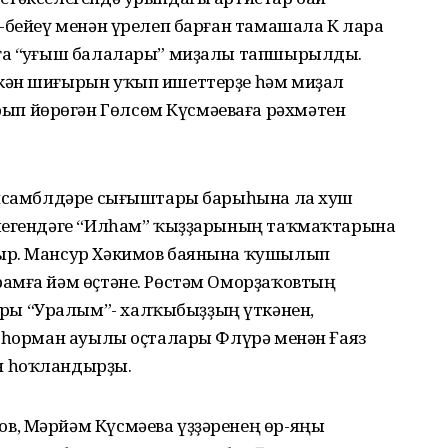
-бейеү менән үрелеп барған тамашала К лара
ға “Һуғыш балалары” миҙалы тапшырылды.
кән шиғырын уҡып ишеттерҙе һәм миҙал
п йөрөгән Гөлсөм Күсмәеваға рәхмәтен
 ансамблдәре сығыштары барыһына ла хуш
елегендәге “Илһам” ҡыҙҙарының таҡмаҡтарына
ыр. Мансур Хәкимов баянына ҡушылып
амға йәм өҫтәне. Рөстәм Оморҙаҡовтың
ы “Уралым”- халҡыбыҙҙың үткәнен,
Боһорман ауылы оҫталары Флүрә менән Ғаяз
н һоҡландырҙы.
в, Мәрйәм Күсмәева үҙҙәренең өр-яңы