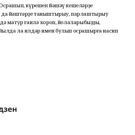
 Осрашып, күрешеп йәшәү кешеләрҙе
м да йәштәрҙе таныштырыу, парлаштырыу
ндә матур ғаилә ҡороп, йолаларыбыҙҙы,
 йылда ла илдәр имен булып осрашырға насип