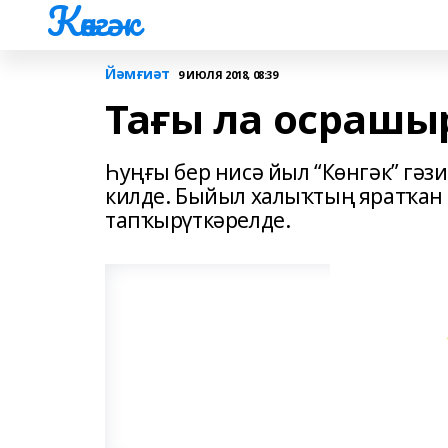
Көнгәк
Йәмғиәт
9 ИЮЛЯ 2018, 08:39
Тағы ла осрашы
Һуңғы бер нисә йыл “Көнгәк” гә
килде. Быйыл халыҡтың яратҡан 
тапҡырүткәрелде.