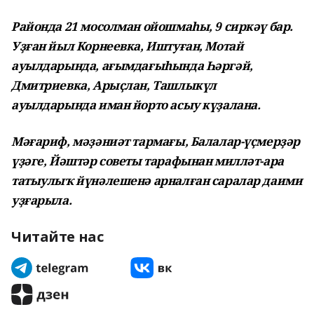
Районда 21 мосолман ойошмаһы, 9 сиркәү бар.
Уҙған йыл Корнеевка, Иштуған, Мотай
ауылдарында, ағымдағыһында Һәргәй,
Дмитриевка, Арыҫлан, Ташлыкүл
ауылдарында иман йорто асыу күҙалана.
Мәғариф, мәҙәниәт тармағы, Балалар-үҫмерҙәр
үҙәге, Йәштәр советы тарафынан милләт-ара
татыулыҡ йүнәлешенә арналған саралар даими
уҙғарыла.
Читайте нас