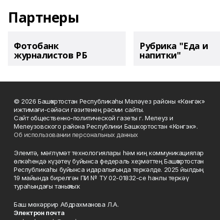
Партнеры
Фотобанк
Рубрика "Еда и
журналистов РБ
напитки"
© 2026 Башҡортостан Республикаһы Мәләүез районы «Көнгәк»
ижтимағи-сәйәси гәзитенең рәсми сайты.
Сайт общественно-политической газеты г. Мелеуз и
Мелеузовского района Республики Башкортостан «Конгэк».
Об использовании персональных данных
Элемтә, мәғлүмәт технологиялары һәм киң коммуникациялар
өлкәһендә күҙәтеү буйынса федераль хеҙмәттең Башҡортостан
Республикаһы буйынса идаралығында теркәлде. 2025 йылдың
19 майында бирелгән ПИ № ТУ 02-01832-се һанлы теркәү
тураһындағы таныҡлыҡ.
Баш мөхәррир Абдрахманова Л.А.
Электрон почта