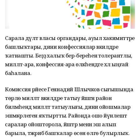
Сарала дәүләт власы органдары, ауыл хакимиәттәре
башлыҡтары, дини конфессиялар вәкилдәре
ҡатнашты. Беҙҙә халыҡ бер-береһенә толерантлы,
милләт-ара, конфессия-ара өлкәһендәге хәл ыңғай
баһалана.
Комиссия рәйесе Геннадий Шлычков сығышында
төрлө милләт вәкилдәре татыу йәшәгән район
биләмәһендә милләт татыулығы, дини ойошмалар
эшмәкәрлеген яҡтыртты. Районда ошо йүнәлештә
саралар ойошторола, йәштәр менән эш алып
барыла, тәжрибә башҡалар өсөн өлгө булырлыҡ.