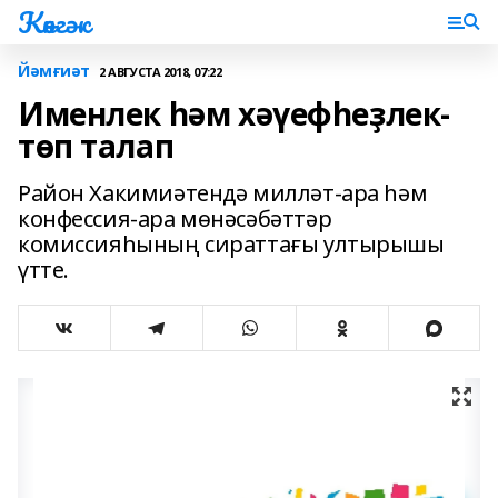
Көнгәк
Йәмғиәт
2 АВГУСТА 2018, 07:22
Именлек һәм хәүефһеҙлек-
төп талап
Район Хакимиәтендә милләт-ара һәм
конфессия-ара мөнәсәбәттәр
комиссияһының сираттағы ултырышы
үтте.