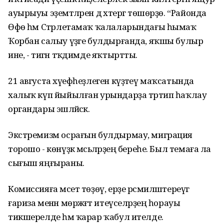
ауырыуы эҙемтәләрен дә хәтергә төшөрҙө. “Районда
Өфө һәм Стәрлетамаҡ ҡалаларындағы һымаҡ
Ҡорбан салыу үҙәге булдырғанда, яҡшы булыр
ине, - тигән тәҡдимде яҡтыртты.
21 августа хәүефһеҙлеген күҙәтеү маҡсатында
халыҡ күп йыйылған урындарҙа тәртип һаҡлау
органдары эшләйәсәк.
Экстремизм осрағын булдырмау, миграция
торошо - көнүҙәк мәсьәләрҙең береһе. Был темаға ла
сығыш яңғыраны.
Комиссияға мәсет төҙөү, ерҙе рәсмиләштереүгә
ғариза менән мөрәжәғәт итеүселәрҙең һорауы
тикшерелде һәм ҡарар ҡабул ителде.