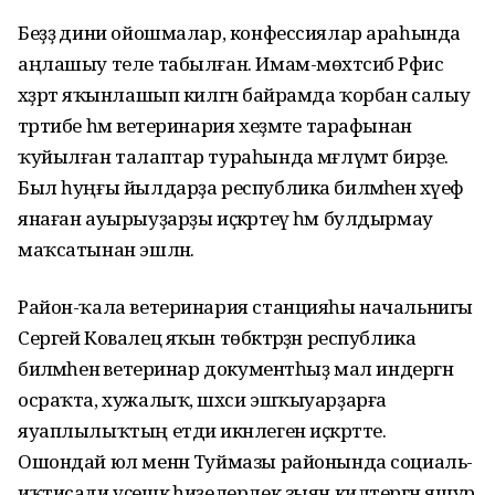
Беҙҙә дини ойошмалар, конфессиялар араһында
аңлашыу теле табылған. Имам-мөхтәсиб Рәфис
хәҙрәт яҡынлашып килгән байрамда ҡорбан салыу
тәртибе һәм ветеринария хеҙмәте тарафынан
ҡуйылған талаптар тураһында мәғлүмәт бирҙе.
Был һуңғы йылдарҙа республика биләмәһенә хәүеф
янаған ауырыуҙарҙы иҫкәртеү һәм булдырмау
маҡсатынан эшләнә.
Район-ҡала ветеринария станцияһы начальнигы
Сергей Ковалец яҡын төбәктәрҙән республика
биләмәһенә ветеринар документһыҙ мал индергән
осраҡта, хужалыҡ, шәхси эшҡыуарҙарға
яуаплылыҡтың етди икәнлеген иҫкәртте.
Ошондай юл менән Туймазы районында социаль-
иҡтисади үҫешкә һиҙелерлек зыян килтергән ящур