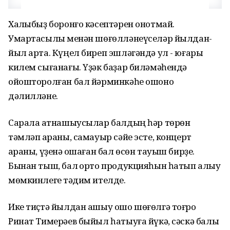
Халҡыбыҙ боронғо кәсептәрен онотмай.
Умартасылыҡ менән шөғөлләнеүселәр йылдан-
йыл арта. Күңел биреп эшләгәндә ул - юғары
килем сығанағы. Үҙәк баҙар биләмәһендә
ойошторолған бал йәрминкәһе ошоно
дәлилләне.
Сарала ҡатнашыусылар балдың һәр төрөн
тәмләп ҡараны, самауыр сәйе эсте, концерт
ҡараны, үҙенә оҡшаған бал өсөн тауыш бирҙе.
Бынан тыш, бал ҡорто продукцияһын һатып алыу
мөмкинлеге тәҡдим ителде.
Ике тиҫтә йылдан ашыу ошо шөғөлгә тоғро
Ринат Тимерәев быйыл һатыуға йүкә, сәскә балы