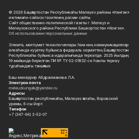
© 2026 Башҡортостан Республикаһы Мәләүез районы «Көнгәк»
ижтимағи-сәйәси гәзитенең рәсми сайты.
Сайт общественно-политической газеты г. Мелеуз и
Мелеузовского района Республики Башкортостан «Конгэк».
Об использовании персональных данных
Элемтә, мәғлүмәт технологиялары һәм киң коммуникациялар
өлкәһендә күҙәтеү буйынса федераль хеҙмәттең Башҡортостан
Республикаһы буйынса идаралығында теркәлде. 2025 йылдың
19 майында бирелгән ПИ № ТУ 02-01832-се һанлы теркәү
тураһындағы таныҡлыҡ.
Баш мөхәррир Абдрахманова Л.А.
Электрон почта
meleuzkungak@yandex.ru
Адресы
Башҡортостан республикаһы, Мәләүез ҡалаһы, Воровский
урамы, 6-сы йорт.
Телефон
+7 (347-64) 3-52-07