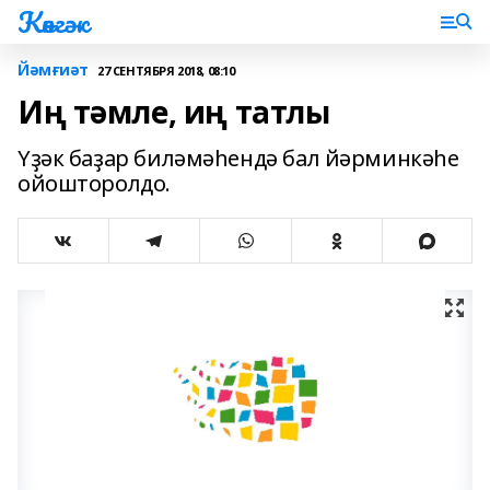
Көнгәк
Йәмғиәт
27 СЕНТЯБРЯ 2018, 08:10
Иң тәмле, иң татлы
Үҙәк баҙар биләмәһендә бал йәрминкәһе
ойошторолдо.