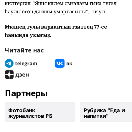
килтергән. “Яҡшы килем сығанағы ғына түгел,
һаулыҡ өсөн дә яҡшы умартасылыҡ”,- ти ул.
Мәҡәләнең тулы вариантын гәзиттең 77-се
һанында уҡығыҙ.
Читайте нас
Партнеры
Фотобанк
Рубрика "Еда и
журналистов РБ
напитки"