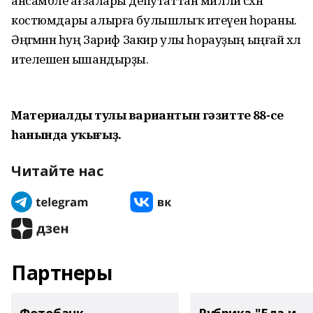
ансамбле ағзалары депутаттан милли сәхнә
костюмдары алырға булышлыҡ итеүен һораны.
Әңгәмәнән һуң Зариф Закир улы һорауҙың ыңғай хәл
ителешенә ышандырҙы.
Материалдың тулы вариантын гәзиттең 88-се
һанында уҡығыҙ.
Читайте нас
Партнеры