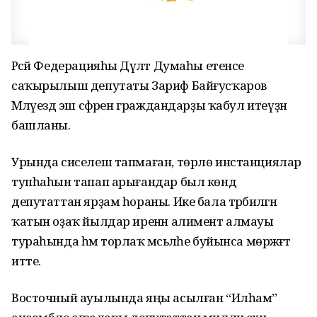
Рәсәй Федерацияһы Дәүләт Думаһы етенсе
саҡырылыш депутаты Зариф Байғусҡаров
Мәләүездә эш сәфәрен граждандарҙы ҡабул итеүҙән
башланы.
Урында сиселеш тапмаған, төрлө инстанциялар
тупһаһын тапап арығандар был көндә
депутаттан ярҙам һораны. Ике бала тәрбиәләгән
ҡатын оҙаҡ йылдар иренән алимент алмауы
тураһында һәм торлаҡ мәсьәләһе буйынса мөрәжәғәт
итте.
Восточный ауылында яңы асылған “Илһам”