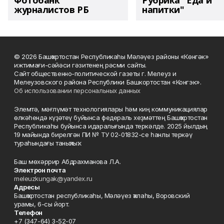
Фотобанк
Рубрика "Еда и
журналистов РБ
напитки"
© 2026 Башҡортостан Республикаһы Мәләүез районы «Көнгәк»
ижтимағи-сәйәси гәзитенең рәсми сайты.
Сайт общественно-политической газеты г. Мелеуз и
Мелеузовского района Республики Башкортостан «Конгэк».
Об использовании персональных данных
Элемтә, мәғлүмәт технологиялары һәм киң коммуникациялар
өлкәһендә күҙәтеү буйынса федераль хеҙмәттең Башҡортостан
Республикаһы буйынса идаралығында теркәлде. 2025 йылдың
19 майында бирелгән ПИ № ТУ 02-01832-се һанлы теркәү
тураһындағы таныҡлыҡ.
Баш мөхәррир Абдрахманова Л.А.
Электрон почта
meleuzkungak@yandex.ru
Адресы
Башҡортостан республикаһы, Мәләүез ҡалаһы, Воровский
урамы, 6-сы йорт.
Телефон
+7 (347-64) 3-52-07