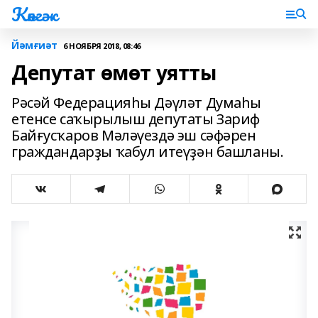
Көнгәк
Йәмғиәт
6 НОЯБРЯ 2018, 08:46
Депутат өмөт уятты
Рәсәй Федерацияһы Дәүләт Думаһы
етенсе саҡырылыш депутаты Зариф
Байғусҡаров Мәләүездә эш сәфәрен
граждандарҙы ҡабул итеүҙән башланы.