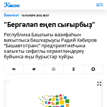
Көнгәк
Йәмғиәт
16 НОЯБРЯ 2018, 08:07
"Бергәләп еңеп сығырбыҙ"
Республика Башлығы вазифаһын
ваҡытлыса башҡарыусы Радий Хәбиров
“Башавтотранс” предприятиеһына
халыҡты сифатлы хеҙмәтләндереү
буйынса яңы бурыстар ҡуйҙы.