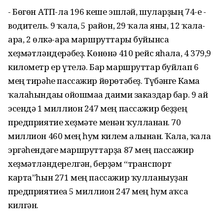
- Бөгөн АТП-ла 196 кеше эшләй, шуларҙың 74-е -
водитель. 9 ҡала, 5 район, 29 ҡала яны, 12 ҡала-
ара, 2 өлкә-ара маршруттары буйынса
хеҙмәтләндерәбеҙ. Көнөнә 410 рейс яһала, 4 379,9
километр ер үтелә. Бар маршруттар буйлап 6
мең тирәһе пассажир йөрөтәбеҙ. Түбәнге Кама
ҡалаһындағы ойошмаға даими заказдар бар. 9 ай
эсендә 1 миллион 247 мең пассажир беҙҙең
предприятие хеҙмәте менән ҡулланған. 70
миллион 460 мең һум килем алынған. Ҡала, ҡала
эргәһендәге маршруттарҙа 87 мең пассажир
хеҙмәтләндерелгән, берҙәм “транспорт
карта”һын 271 мең пассажир ҡулланыуҙан
предприятиеға 5 миллион 247 мең һум аҡса
килгән.