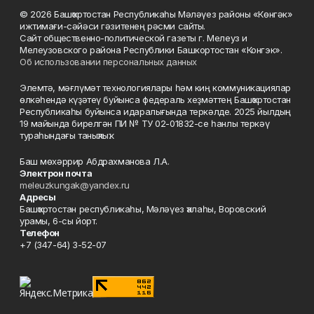
© 2026 Башҡортостан Республикаһы Мәләүез районы «Көнгәк»
ижтимағи-сәйәси гәзитенең рәсми сайты.
Сайт общественно-политической газеты г. Мелеуз и
Мелеузовского района Республики Башкортостан «Конгэк».
Об использовании персональных данных
Элемтә, мәғлүмәт технологиялары һәм киң коммуникациялар
өлкәһендә күҙәтеү буйынса федераль хеҙмәттең Башҡортостан
Республикаһы буйынса идаралығында теркәлде. 2025 йылдың
19 майында бирелгән ПИ № ТУ 02-01832-се һанлы теркәү
тураһындағы таныҡлыҡ.
Баш мөхәррир Абдрахманова Л.А.
Электрон почта
meleuzkungak@yandex.ru
Адресы
Башҡортостан республикаһы, Мәләүез ҡалаһы, Воровский
урамы, 6-сы йорт.
Телефон
+7 (347-64) 3-52-07