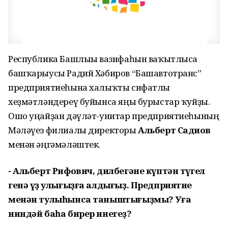
Республика Башлығы вазифаһын ваҡытлыса
башҡарыусы Радий Хәбиров “Башавтотранс”
предприятиеһына халыҡты сифатлы
хеҙмәтләндереү буйынса яңы бурыстар ҡуйҙы.
Ошо уңайҙан дәүләт-унитар предприятиеһының
Мәләүез филиалы директоры
Альберт Садиҡов
менән әңгәмәләштек.
- Альберт Рифович, дилбегәне күптән түгел
генә үҙ ҡулығыҙға алдығыҙ. Предприятие
менән тулыһынса таныштығыҙмы? Уға
ниндәй баһа бирер инегеҙ?