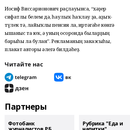
Иосиф Виссарионович раҫлауынса, “хәҙер
сифатлы белем дә, һаулыҡ һаҡлау ҙа, аҙыҡ-
түлек тә, лайыҡлы пенсия ла, иртәгәһе көнгә
ышаныс та юҡ, ә уның осоронда быларҙың
барыһы ла булған”. Рекламаның заказсыһы,
плакат авторы әлегә билдәһеҙ.
Читайте нас
Партнеры
Фотобанк
Рубрика "Еда и
журналистов РБ
напитки"