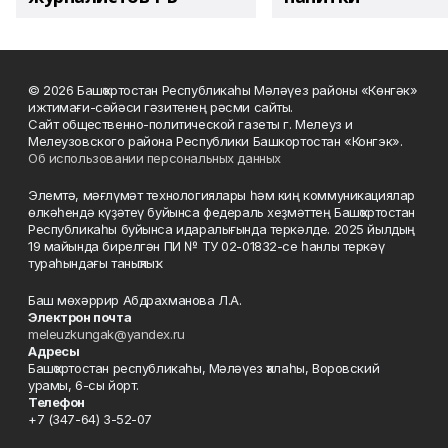
© 2026 Башҡортостан Республикаһы Мәләүез районы «Көнгәк»
ижтимағи-сәйәси гәзитенең рәсми сайты.
Сайт общественно-политической газеты г. Мелеуз и
Мелеузовского района Республики Башкортостан «Конгэк».
Об использовании персональных данных
Элемтә, мәғлүмәт технологиялары һәм киң коммуникациялар
өлкәһендә күҙәтеү буйынса федераль хеҙмәттең Башҡортостан
Республикаһы буйынса идаралығында теркәлде. 2025 йылдың
19 майында бирелгән ПИ № ТУ 02-01832-се һанлы теркәү
тураһындағы таныҡлыҡ.
Баш мөхәррир Абдрахманова Л.А.
Электрон почта
meleuzkungak@yandex.ru
Адресы
Башҡортостан республикаһы, Мәләүез ҡалаһы, Воровский
урамы, 6-сы йорт.
Телефон
+7 (347-64) 3-52-07