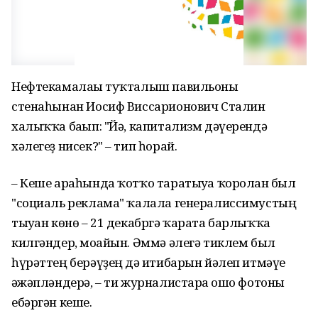
Нефтекамалағы туҡталыш павильоны
стенаһынан Иосиф Виссарионович Сталин
халыҡҡа бағып: "Йә, капитализм дәүерендә
хәлегеҙ нисек?" – тип һорай.
– Кеше араһында ҡотҡо таратыуға ҡоролған был
"социаль реклама" ҡалала генералиссимустың
тыуған көнө – 21 декабргә ҡарата барлыҡҡа
килгәндер, моғайын. Әммә әлегә тиклем был
һүрәттең берәүҙең дә иғтибарын йәлеп итмәүе
ғәжәпләндерә, – ти журналистарға ошо фотоны
ебәргән кеше.