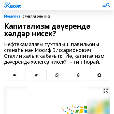
Көнгәк
Йәмғиәт
7 ЯНВАРЯ 2019, 18:06
Капитализм дәүерендә
хәлдәр нисек?
Нефтекамалағы туҡталыш павильоны
стенаһынан Иосиф Виссарионович
Сталин халыҡҡа бағып: "Йә, капитализм
дәүерендә хәлегеҙ нисек?" – тип һорай.