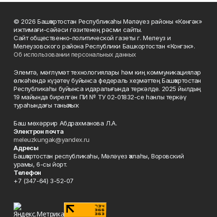
© 2026 Башҡортостан Республикаһы Мәләүез районы «Көнгәк»
ижтимағи-сәйәси гәзитенең рәсми сайты.
Сайт общественно-политической газеты г. Мелеуз и
Мелеузовского района Республики Башкортостан «Конгэк».
Об использовании персональных данных
Элемтә, мәғлүмәт технологиялары һәм киң коммуникациялар
өлкәһендә күҙәтеү буйынса федераль хеҙмәттең Башҡортостан
Республикаһы буйынса идаралығында теркәлде. 2025 йылдың
19 майында бирелгән ПИ № ТУ 02-01832-се һанлы теркәү
тураһындағы таныҡлыҡ.
Баш мөхәррир Абдрахманова Л.А.
Электрон почта
meleuzkungak@yandex.ru
Адресы
Башҡортостан республикаһы, Мәләүез ҡалаһы, Воровский
урамы, 6-сы йорт.
Телефон
+7 (347-64) 3-52-07