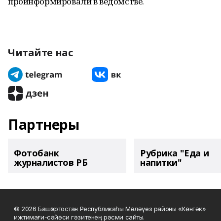
проинформировали в ведомстве.
Читайте нас
Партнеры
Фотобанк
Рубрика "Еда и
журналистов РБ
напитки"
© 2026 Башҡортостан Республикаһы Мәләүез районы «Көнгәк»
ижтимағи-сәйәси гәзитенең рәсми сайты.