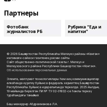
Партнеры
Фотобанк
Рубрика "Еда и
журналистов РБ
напитки"
© 2026 Башҡортостан Республикаһы Мәләүез районы «Көнгәк»
ижтимағи-сәйәси гәзитенең рәсми сайты.
Сайт общественно-политической газеты г. Мелеуз и
Мелеузовского района Республики Башкортостан «Конгэк».
Об использовании персональных данных
Элемтә, мәғлүмәт технологиялары һәм киң коммуникациялар
өлкәһендә күҙәтеү буйынса федераль хеҙмәттең Башҡортостан
Республикаһы буйынса идаралығында теркәлде. 2025 йылдың
19 майында бирелгән ПИ № ТУ 02-01832-се һанлы теркәү
тураһындағы таныҡлыҡ.
Баш мөхәррир Абдрахманова Л.А.