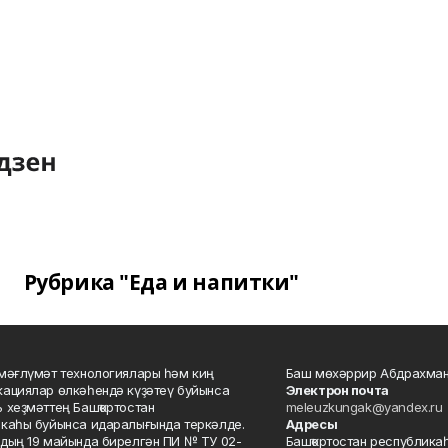
Рубрика "Еда и напитки"
мәғлүмәт технологиялары һәм киң
Баш мөхәррир Абдрахман
ациялар өлкәһендә күҙәтеү буйынса
Электрон почта
 хеҙмәттең Башҡортостан
meleuzkungak@yandex.ru
каһы буйынса идаралығында теркәлде.
Адресы
дың 19 майында бирелгән ПИ № ТУ 02-
Башҡортостан республикаһ