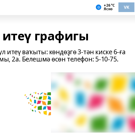
+26 °С
VK
Ясно
 итеү графигы
 итеү ваҡыты: көндөҙгө 3-тән киске 6-ға
ы, 2а. Белешмә өсөн телефон: 5-10-75.