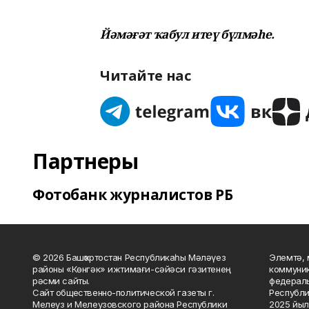
Йәмәғәт ҡабул итеү бүлмәһе.
Читайте нас
Партнеры
Фотобанк журналистов РБ
© 2026 Башҡортостан Республикаһы Мәләүез
Элемтә, 
районы «Көнгәк» ижтимағи-сәйәси гәзитенең
коммуник
рәсми сайты.
федераль
Сайт общественно-политической газеты г.
Республи
Мелеуз и Мелеузовского района Республики
2025 йыл