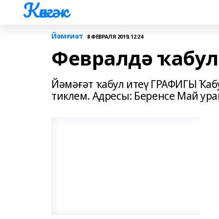
Көнгәк
Йәмғиәт
8 ФЕВРАЛЯ 2019, 12:24
Февралдә ҡабул
Йәмәғәт ҡабул итеү ГРАФИГЫ Ҡабул
тиклем. Адресы: Беренсе Май урам