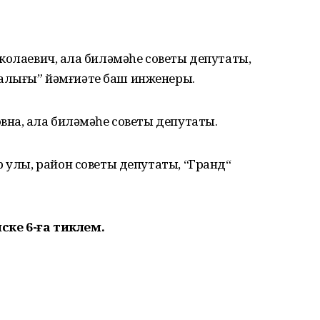
колаевич, ҡала биләмәһе советы депутаты,
алығы” йәмғиәте баш инженеры.
вна, ҡала биләмәһе советы депутаты.
р улы, район советы депутаты, “Гранд“
иске 6-ға тиклем.