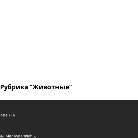
Рубрика "Животные"
ова Л.А.
ы, Мәләүез ҡалаһы,