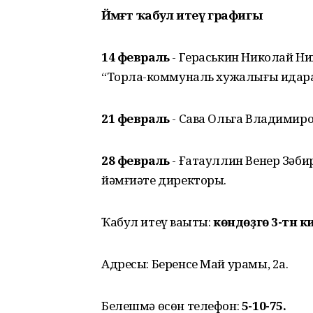
Йәмәғәт ҡабул итеү графигы
14 февраль
- Гераськин Николай Ни
“Торлаҡ-коммуналь хужалығы идар
21 февраль
- Сава Ольга Владимиро
28 февраль
- Ғатауллин Венер Зәби
йәмғиәте директоры.
Ҡабул итеү ваҡыты:
көндөҙгө 3-тән к
Адресы: Беренсе Май урамы, 2а.
Белешмә өсөн телефон:
5-10-75.