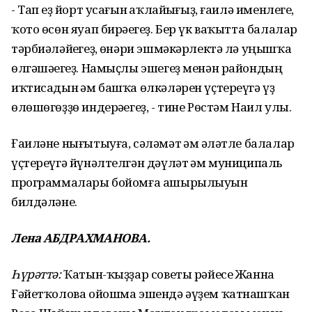
- Тап һеҙ йорт усағын һаҡлайһығыҙ, ғаилә именлеге,
ҡото өсөн яуап бирәһегеҙ. Бер үк ваҡытта балалар
тәрбиәләйһегеҙ, һөнәри эшмәкәрлектә лә уңышҡа
өлгәшәһегеҙ. Намыҫлы эшегеҙ менән райондың
иҡтисадын һәм башҡа өлкәләрен үҫтереүгә үҙ
өлөшөгөҙҙө индерәһегеҙ, - тине Рөстәм Наил улы.
Ғаиләне нығытыуға, сәләмәт һәм һәләтле балалар
үҫтереүгә йүнәлтелгән дәүләт һәм муниципаль
программалары бойомға ашырылыуын
билдәләне.
Лена АБДРАХМАНОВА.
Һүрәттә:
Ҡатын-ҡыҙҙар советы рәйесе Жанна
Ғәйетҡолова ойошма эшендә әүҙем ҡатнашҡан