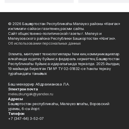
© 2026 Башҡортостан Республикаһы Мәләүез районы «Көнгәк»
ижтимағи-сәйәси гәзитенең рәсми сайты.
Сайт общественно-политической газеты г. Мелеуз и
Мелеузовского района Республики Башкортостан «Конгэк».
Об использовании персональных данных
Элемтә, мәғлүмәт технологиялары һәм киң коммуникациялар
өлкәһендә күҙәтеү буйынса федераль хеҙмәттең Башҡортостан
Республикаһы буйынса идаралығында теркәлде. 2025 йылдың
19 майында бирелгән ПИ № ТУ 02-01832-се һанлы теркәү
тураһындағы таныҡлыҡ.
Баш мөхәррир Абдрахманова Л.А.
Электрон почта
meleuzkungak@yandex.ru
Адресы
Башҡортостан республикаһы, Мәләүез ҡалаһы, Воровский
урамы, 6-сы йорт.
Телефон
+7 (347-64) 3-52-07