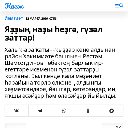
Көнгәк
Йәмғиәт
12 МАРТА 2019, 07:56
Яҙҙың наҙы һеҙгә, гүзәл
заттар!
Халыҡ-ара ҡатын-ҡыҙҙар көнө алдынан
район Хакимиәте башлығы Рөстәм
Шәмсетдинов төбәктең барлыҡ ир-
егеттәре исеменән гүзәл заттарҙы
ҡотланы. Был көндә ҡала мәҙәниәт
һарайына төрлө өлкәнең алдынғы
хеҙмәтсәндәре, йәштәр, ветерандар, иң
яҡшы әсәйҙәр һәм өләсәйҙәр йыйылды.