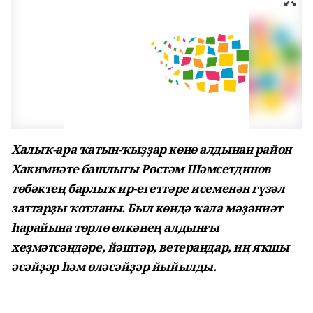
Халыҡ-ара ҡатын-ҡыҙҙар көнө алдынан район
Хакимиәте башлығы Рөстәм Шәмсетдинов
төбәктең барлыҡ ир-егеттәре исеменән гүзәл
заттарҙы ҡотланы. Был көндә ҡала мәҙәниәт
һарайына төрлө өлкәнең алдынғы
хеҙмәтсәндәре, йәштәр, ветерандар, иң яҡшы
әсәйҙәр һәм өләсәйҙәр йыйылды.