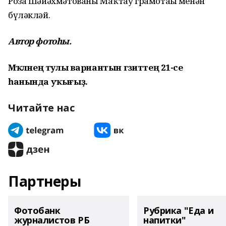
Роза Шәйәхмәтованы Маҡтау грамотаһы менән
бүләкләй.
Автор фотоһы.
Мәҡәләнең тулы вариантын гәзиттең 21-се
һанында уҡығыҙ.
Читайте нас
Партнеры
Фотобанк
Рубрика "Еда и
журналистов РБ
напитки"