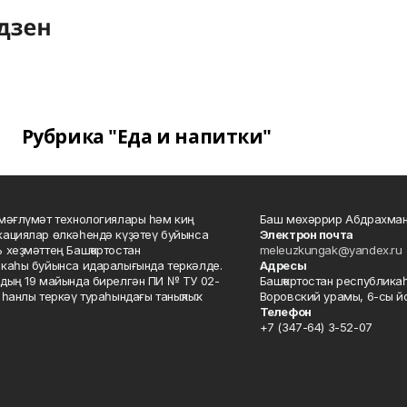
Рубрика "Еда и напитки"
мәғлүмәт технологиялары һәм киң
Баш мөхәррир Абдрахман
ациялар өлкәһендә күҙәтеү буйынса
Электрон почта
 хеҙмәттең Башҡортостан
meleuzkungak@yandex.ru
каһы буйынса идаралығында теркәлде.
Адресы
дың 19 майында бирелгән ПИ № ТУ 02-
Башҡортостан республикаһ
һанлы теркәү тураһындағы таныҡлыҡ.
Воровский урамы, 6-сы йо
Телефон
+7 (347-64) 3-52-07