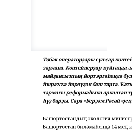
Төбәк операторҙары сүп-сар конт
зарлана. Контейнерҙар ҡуйғанда л
майҙансыҡтың йорт эргәһендә бул
йыраҡҡа йөрөүҙән баш тарта. Ҡат
тармағы реформаһына арналған тү
һүҙ барҙы. Сара «Берҙәм Рәсәй»ҙең
Башҡортостандың экология министр
Башҡортостан биләмәһендә 14 мең к