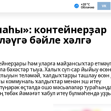
+20 °С
VK
Облачно
маһы»: контейнерҙар
ләүгә бәйле хәлгә
тейнерҙары һәм уларға майҙансыҡтар етмәү
ла бәхәстәр тыуа. Халыҡ сүп-сар йыйыу өсө
улыуын теләмәй, ҡалдыҡтарҙы ташлау өсөн 
ты коммуналь ҡалдыҡтар менән эш итеү
түңәрәк өҫтәлдә ошо мәсьәләләр тураһынд
ң төбәк йәмәғәт ҡабул итеү бүлмәһендә уҙҙы