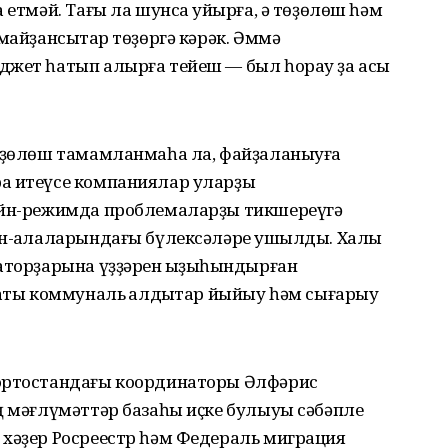
 етмәй. Тағы ла шунса ҡуйырға, ә төҙөлөш һәм
майҙансыҡтар төҙөргә кәрәк. Әммә
джет һатып алырға тейеш — был һорау ҙа асыҡ
төҙөлөш тамамланмаһа ла, файҙаланыуға
а итеүсе компаниялар уларҙы
лайн-режимда проблемаларҙы тикшереүгә
н-ҡалаларындағы бүлексәләре ҡушылды. Халыҡ
аторҙарына үҙҙәрен ҡыҙыҡһындырған
ҡаты коммуналь ҡалдыҡтар йыйыу һәм сығарыу
ҡортостандағы координаторы Әлфәрис
ң мәғлүмәттәр базаһы иҫке булыуы сәбәпле
 хәҙер Росреестр һәм Федераль миграция