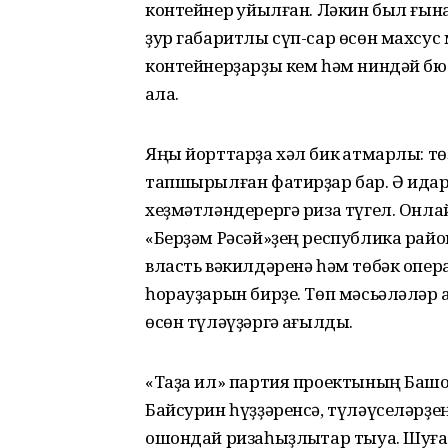
контейнер ҡуйылған. Ләкин был ғына
ҙур габаритлы сүп-сар өсөн махсус 
контейнерҙарҙы кем һәм ниндәй бю
ҡала.
Яңы йорттарҙа хәл бик ҡатмарлы: 
тапшырылған фатирҙар бар. Ә идар
хеҙмәтләндерергә риза түгел. Он
«Берҙәм Рәсәй»ҙең республика райо
власть вәкилдәренә һәм төбәк опер
һорауҙарын бирҙе. Төп мәсьәләләр 
өсөн түләүҙәргә ҡағылды.
«Таҙа ил» партия проектының Баш
Байсурин һүҙҙәренсә, түләүселәрҙе
ошондай ризаһыҙлыҡтар тыуа. Шуға