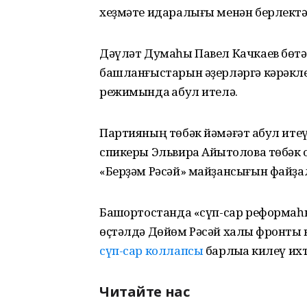
хеҙмәте идаралығы менән берлектә 
Дәүләт Думаһы Павел Качкаев бөтә
башланғыстарын әҙерләргә кәрәкле
режимында ҡабул ителә.
Партияның төбәк йәмәғәт ҡабул ите
спикеры Эльвира Айытҡолова төбәк 
«Берҙәм Рәсәй» майҙансығын файҙал
Башҡортостанда «сүп-сар реформа
өҫтәлдә Дөйөм Рәсәй халыҡ фронты
сүп-сар коллапсы
барлыҡҡа килеү и
Читайте нас