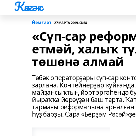
Көнгәк
Йәмғиәт
27 МАРТА 2019, 08:58
«Сүп-сар рефор
етмәй, халыҡ тү
төшөнә алмай
Төбәк операторҙары сүп-сар кон
зарлана. Контейнерҙар ҡуйғанда 
майҙансыҡтың йорт эргәһендә б
йыраҡҡа йөрөүҙән баш тарта. Ҡа
тармағы реформаһына арналған 
һүҙ барҙы. Сара «Берҙәм Рәсәй»ҙе