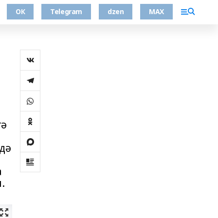
ОК
Telegram
dzen
MAX
гә
н
дә
а
.