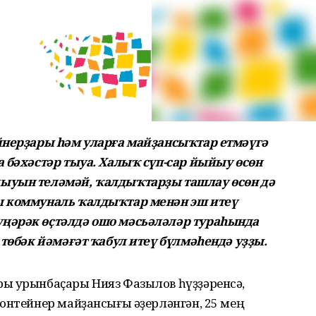
ейнерҙары һәм уларға майҙансыҡтар етмәүгә
а бәхәстәр тыуа. Халыҡ сүп-сар йыйыу өсөн
ыуын теләмәй, ҡалдыҡтарҙы ташлау өсөн дә
ы коммуналь ҡалдыҡтар менән эш итеү
ңәрәк өҫтәлдә ошо мәсьәләләр тураһында
 төбәк йәмәғәт ҡабул итеү бүлмәһендә уҙҙы.
ы урынбаҫары Нияз Фазылов һүҙҙәренсә,
онтейнер майҙансығы әҙерләнгән, 25 мең