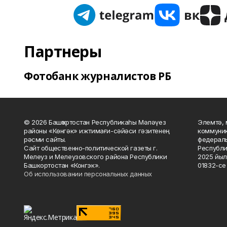
Партнеры
Фотобанк журналистов РБ
© 2026 Башҡортостан Республикаһы Мәләүез
Элемтә, 
районы «Көнгәк» ижтимағи-сәйәси гәзитенең
коммуник
рәсми сайты.
федераль
Сайт общественно-политической газеты г.
Республи
Мелеуз и Мелеузовского района Республики
2025 йыл
Башкортостан «Конгэк».
01832-се 
Об использовании персональных данных