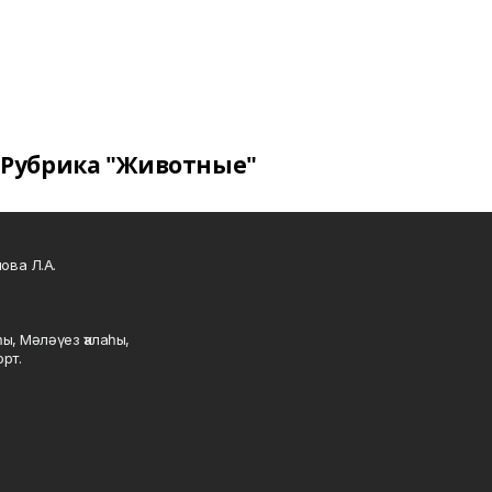
Рубрика "Животные"
ова Л.А.
ы, Мәләүез ҡалаһы,
рт.