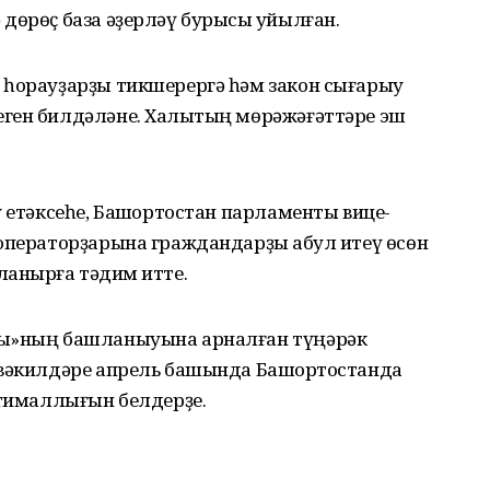
дөрөҫ база әҙерләү бурысы ҡуйылған.
 һорауҙарҙы тикшерергә һәм закон сығарыу
ген билдәләне. Халыҡтың мөрәжәғәттәре эш
ү етәксеһе, Башҡортостан парламенты вице-
операторҙарына граждандарҙы ҡабул итеү өсөн
анырға тәҡдим итте.
һы»ның башланыуына арналған түңәрәк
 вәкилдәре апрель башында Башҡортостанда
хтималлығын белдерҙе.