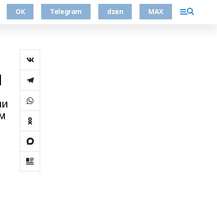
ОК
Telegram
dzen
MAX
и
ли
ом