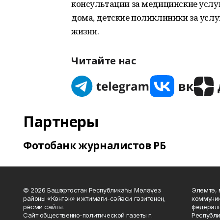
консультации за медицинские услу
дома, детские поликлиники за усл
жизни.
Читайте нас
Партнеры
Фотобанк журналистов РБ
© 2026 Башҡортостан Республикаһы Мәләүез
Элемтә, 
районы «Көнгәк» ижтимағи-сәйәси гәзитенең
коммуник
рәсми сайты.
федераль
Сайт общественно-политической газеты г.
Республи