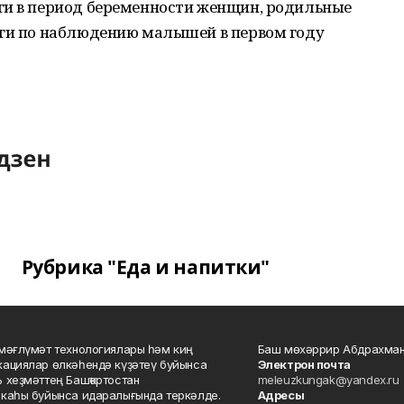
ги в период беременности женщин, родильные
уги по наблюдению малышей в первом году
Рубрика "Еда и напитки"
мәғлүмәт технологиялары һәм киң
Баш мөхәррир Абдрахман
ациялар өлкәһендә күҙәтеү буйынса
Электрон почта
 хеҙмәттең Башҡортостан
meleuzkungak@yandex.ru
каһы буйынса идаралығында теркәлде.
Адресы