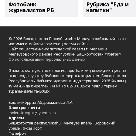
Фотобанк
Рубрика "Еда и
журналистов РБ
напитки"
© 2026 Башҡортостан Республикаһы Мәләүез районы «Көнгәк»
ижтимағи-сәйәси гәзитенең рәсми сайты.
Сайт общественно-политической газеты г. Мелеуз и
Мелеузовского района Республики Башкортостан «Конгэк».
Об использовании персональных данных
Элемтә, мәғлүмәт технологиялары һәм киң коммуникациялар
өлкәһендә күҙәтеү буйынса федераль хеҙмәттең Башҡортостан
Республикаһы буйынса идаралығында теркәлде. 2025 йылдың
19 майында бирелгән ПИ № ТУ 02-01832-се һанлы теркәү
тураһындағы таныҡлыҡ.
Баш мөхәррир Абдрахманова Л.А.
Электрон почта
meleuzkungak@yandex.ru
Адресы
Башҡортостан республикаһы, Мәләүез ҡалаһы, Воровский
урамы, 6-сы йорт.
Телефон