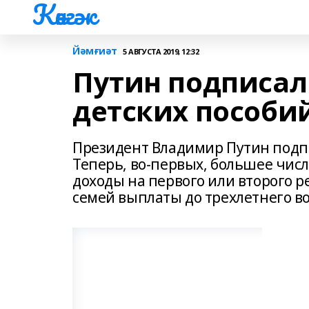
Көнгәк
Йәмғиәт
5 АВГУСТА 2019, 12:32
Путин подписал
детских пособи
Президент Владимир Путин подпи
Теперь, во-первых, большее чис
доходы на первого или второго р
семей выплаты до трехлетнего во