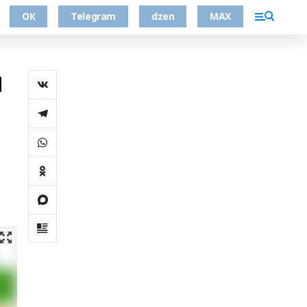
ОК
Telegram
dzen
MAX
и