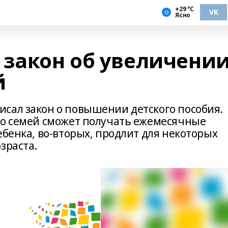
+29 °С
VK
Ясно
 закон об увеличени
й
сал закон о повышении детского пособия.
ло семей сможет получать ежемесячные
ебенка, во-вторых, продлит для некоторых
зраста.