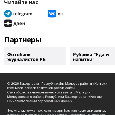
Читайте нас
Партнеры
Фотобанк
Рубрика "Еда и
журналистов РБ
напитки"
© 2026 Башҡортостан Республикаһы Мәләүез районы «Көнгәк»
ижтимағи-сәйәси гәзитенең рәсми сайты.
Сайт общественно-политической газеты г. Мелеуз и
Мелеузовского района Республики Башкортостан «Конгэк».
Об использовании персональных данных
Элемтә, мәғлүмәт технологиялары һәм киң коммуникациялар
өлкәһендә күҙәтеү буйынса федераль хеҙмәттең Башҡортостан