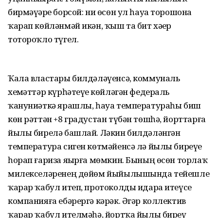
бирмәүҙәре борсой: ни өсөн ул һауа торошона
ҡарап көйләнмәй икән, ҡыш та бит хәҙер
тотороҡло түгел.
Ҡала властары билдәләүенсә, коммуналь
хеҙмәттәр күрһәтеүҙе көйләгән федераль
ҡануниәткә ярашлы, һауа температураһы биш
көн рәттән +8 градустан түбән төшһә, йорттарға
йылы бирелә башлай. Ләкин билдәләнгән
температура сиген көтмәйенсә лә йылы биреүҙе
һорап ғариза яҙырға мөмкин. Бының өсөн торлаҡ
милекселәренең дөйөм йыйылышында тейешле
ҡарар ҡабул итеп, протоколды идара итеүсе
компанияға ебәрергә кәрәк. Әгәр коллектив
ҡарар ҡабул ителмәһә, йортҡа йылы биреү