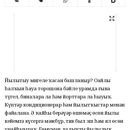
Йылытыу миҙгеле ҡасан башланыр? Оҙайлы
һалҡын һауа торошона бәйле урамда ғына
түгел, биналарҙа ла һәм йорттарҙа ла һыуыҡ.
Күптәр кондиционерҙар һәм йылытҡыстар менән
файҙалана. Ә ҡайһы берәүҙәр өшөмәҫ өсөн йылы
кейемгә күсергә мәжбүр, тик был эш һәм ял өсөн
уңайһыҙыраҡ. Ғөмүмән, халыҡты йылылыҡ