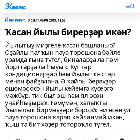
Көнгәк
Йәмғиәт
3 СЕНТЯБРЯ 2019, 11:53
Ҡасан йылы бирерҙәр икән?
Йылытыу миҙгеле ҡасан башланыр?
Оҙайлы һалҡын һауа торошона бәйле
урамда ғына түгел, биналарҙа ла һәм
йорттарҙа ла һыуыҡ. Күптәр
кондиционерҙар һәм йылытҡыстар
менән файҙалана. Ә ҡайһы берәүҙәр
өшөмәҫ өсөн йылы кейемгә күсергә
мәжбүр, тик был эш һәм ял өсөн
уңайһыҙыраҡ. Ғөмүмән, халыҡты
йылылыҡ бирмәүҙәре борсой: ни өсөн ул
һауа торошона ҡарап көйләнмәй икән,
ҡыш та бит хәҙер тотороҡло түгел.