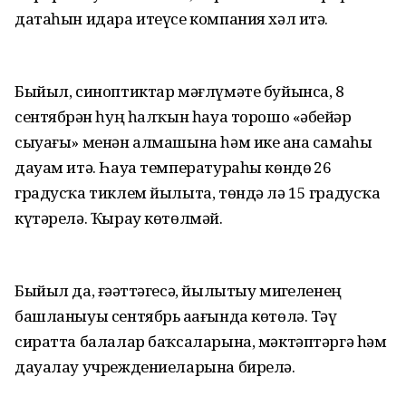
датаһын идара итеүсе компания хәл итә.
Быйыл, синоптиктар мәғлүмәте буйынса, 8
сентябрҙән һуң һалҡын һауа торошо «әбейҙәр
сыуағы» менән алмашына һәм ике аҙна самаһы
дауам итә. Һауа температураһы көндөҙ 26
градусҡа тиклем йылыта, төндә лә 15 градусҡа
күтәрелә. Ҡырау көтөлмәй.
Быйыл да, ғәҙәттәгесә, йылытыу миҙгеленең
башланыуы сентябрь аҙағында көтөлә. Тәү
сиратта балалар баҡсаларына, мәктәптәргә һәм
дауалау учреждениеларына бирелә.