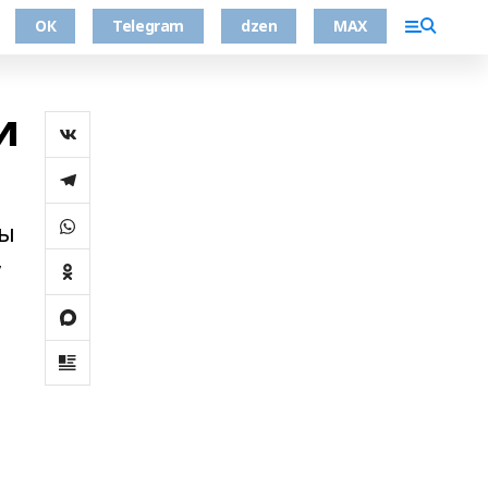
ОК
Telegram
dzen
MAX
и
мы
,