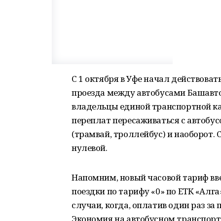
С 1 октября в Уфе начал действова
проезда между автобусами Башавто
владельцы единой транспортной кар
переплат пересаживаться с автобу
(трамвай, троллейбус) и наоборот. 
нулевой.
Напомним, новый часовой тариф введ
поездки по тарифу «0» по ЕТК «Алг
случаи, когда, оплатив один раз за
Экономия на автобусном транспорте