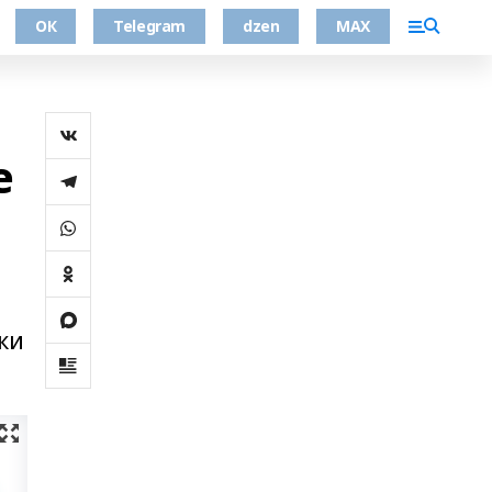
ОК
Telegram
dzen
MAX
е
ки