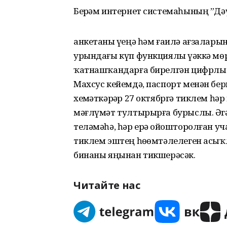
Берҙәм интернет системаһының ”Дә
анкетаны үҙеңә һәм ғаилә ағзалар
урындағы күп функциялы үҙәккә мөр
ҡатнашҡандарға бирелгән цифрлы к
Махсус кейемдә, паспорт менән бе
хеҙмәткәрҙәр 27 октябргә тиклем һә
мәғлүмәт тултырырға бурыслы. Әгә
теләмәһә, һәр ерҙә ойошторолған уча
тиклем эштең һөҙөмтәлелеген асы
бинаны яңынан тикшерәсәк.
Читайте нас