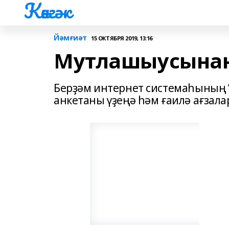
Көнгәк
Йәмғиәт
15 ОКТЯБРЯ 2019, 13:16
Мутлашыусына
Берҙәм интернет системаһының ”
анкетаны үҙеңә һәм ғаилә ағзал