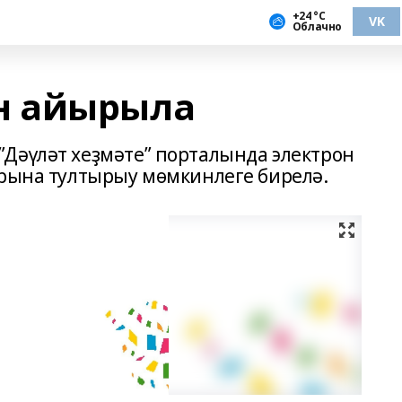
+24 °С
VK
Облачно
н айырыла
Дәүләт хеҙмәте” порталында электрон
арына тултырыу мөмкинлеге бирелә.