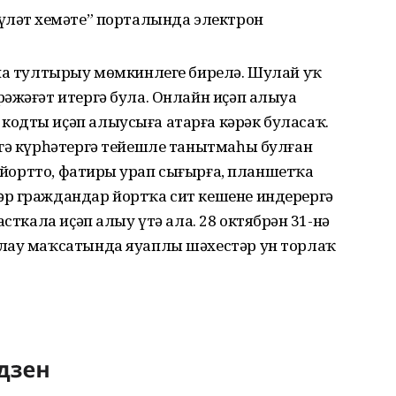
үләт хеҙмәте” порталында электрон
ына тултырыу мөмкинлеге бирелә. Шулай уҡ
әжәғәт итергә була. Онлайн иҫәп алыуҙа
одты иҫәп алыусыға атарға кәрәк буласаҡ.
ргә күрһәтергә тейешле танытмаһы булған
р йортто, фатирҙы урап сығырға, планшетҡа
р граждандар йортҡа сит кешене индерергә
сткала иҫәп алыу үтә ала. 28 октябрҙән 31-нә
ҡлау маҡсатында яуаплы шәхестәр ун торлаҡ