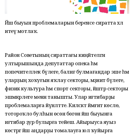
Йәш быуын проблемаларын беренсе сиратта хәл
итеү мотлаҡ.
Район Советының сираттағы киңәйтелгән
ултырышында депутаттар опека һәм
попечителлек бүлеге, балиғ булмағандар эше һәм
уларҙың хоҡуғын яҡлау секторы, мәҙәниәт бүлеге,
физик культура һәм спорт секторы, йәштәр секторы
эшмәкәрлеге менән танышты. Улар иғтибарҙы
проблемаларға йүнәлтте. Киләсәктә йәмғиәт көслө,
тотороҡло булһын өсөн бөгөн йәш быуынға
иғтибар ҙур булырға тейеш. Айырыуса яуыз
көстәргә йәш аңдарҙы томалауға юл ҡуйырға