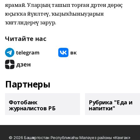
ярамай. Уларҙың ташып торған дәртен дөрөҫ
юҫыҡҡа йүнәлтеү, ҡыҙыҡһыныуҙарын
ҡәнәғәтләндереү зарур.
Читайте нас
Партнеры
Фотобанк
Рубрика "Еда и
журналистов РБ
напитки"
© 2026 Башҡортостан Республикаһы Мәләүез районы «Көнгәк»