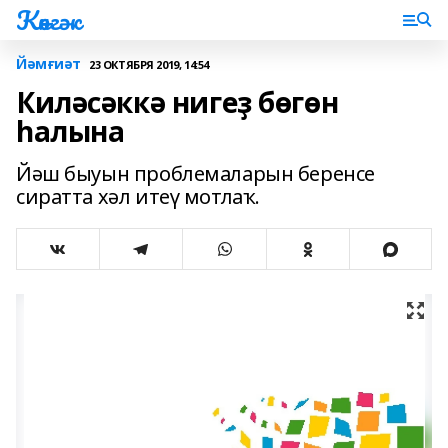
Көнгәк
Йәмғиәт
23 ОКТЯБРЯ 2019, 14:54
Киләсәккә нигеҙ бөгөн
һалына
Йәш быуын проблемаларын беренсе
сиратта хәл итеү мотлаҡ.